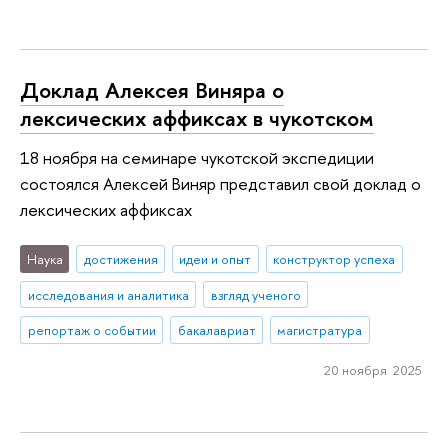
Доклад Алексея Виняра о
лексических аффиксах в чукотском
18 ноября на семинаре чукотской экспедиции
состоялся Алексей Виняр представил свой доклад о
лексических аффиксах
Наука
достижения
идеи и опыт
конструктор успеха
исследования и аналитика
взгляд ученого
репортаж о событии
бакалавриат
магистратура
20 ноября 2025