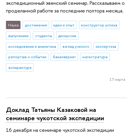
экспедиционный эвенский семинар. Рассказываем о
проделанной работе за последние полтора месяца.
Наука
достижения
идеи и опыт
конструктор успеха
выпускники
студенты
дискуссии
исследования и аналитика
взгляд ученого
экспертиза
репортаж о событии
бакалавриат
магистратура
аспирантура
17 марта
Доклад Татьяны Казаковой на
семинаре чукотской экспедиции
16 декабря на семинаре чукотской экспедиции