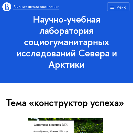
Высшая школа экономики
Меню
Научно-учебная
лаборатория
социогуманитарных
исследований Севера и
Арктики
Тема «конструктор успеха»