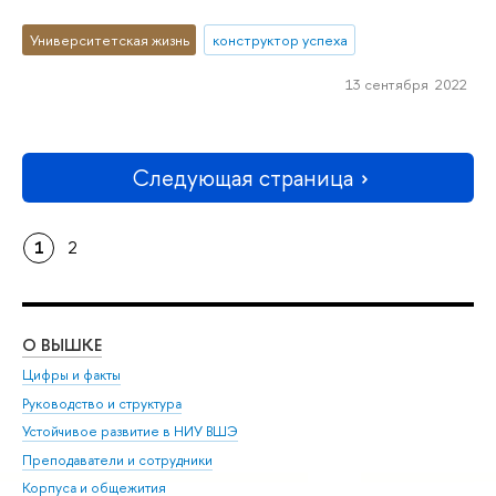
Университетская жизнь
конструктор успеха
13 сентября 2022
Следующая страница
1
2
О ВЫШКЕ
ОБ
Цифры и факты
Ли
Руководство и структура
Дов
Устойчивое развитие в НИУ ВШЭ
Ол
Преподаватели и сотрудники
При
Корпуса и общежития
Вы