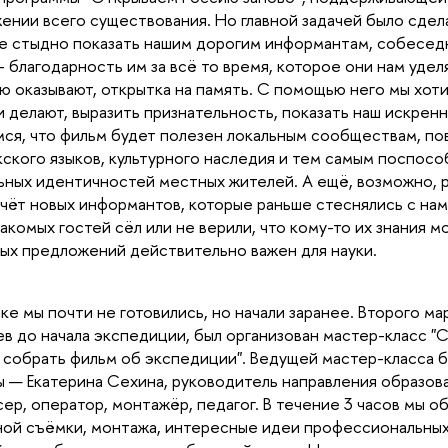
ении всего существования. Но главной задачей было сдела
е стыдно показать нашим дорогим информантам, собеседн
- благодарность им за всё то время, которое они нам удел
ю оказывают, открытка на память. С помощью него мы хоти
и делают, выразить признательность, показать наш искрен
ся, что фильм будет полезен локальным сообществам, по
кского языков, культурного наследия и тем самым поспос
ьных идентичностей местных жителей. А ещё, возможно, 
чёт новых информантов, которые раньше стеснялись с нам
акомых гостей сёл или не верили, что кому-то их знания м
ых предложений действительно важен для науки.
ке мы почти не готовились, но начали заранее. Второго мар
в до начала экспедиции, был организован мастер-класс "С
 собрать фильм об экспедиции". Ведущей мастер-класса 
 — Екатерина Сехина, руководитель направления образов
ер, оператор, монтажёр, педагог. В течение 3 часов мы 
ой съёмки, монтажа, интересные идеи профессиональных 