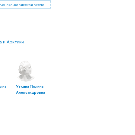
эвенско-корякская экспедиция
а и Арктики
ьяна
Уткина Полина
Александровна