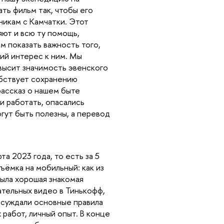
ть фильм так, чтобы его
икам с Камчатки. Этот
яют и всю ту помощь,
м показать важность того,
ний интерес к ним. Мы
высит значимость эвенского
обствует сохранению
рассказ о нашем быте
и работать, опасались
огут быть полезны, а перевод
та 2023 года, то есть за 5
ъёмка на мобильный: как из
была хорошая знакомая
ательных видео в Тинькофф,
обсуждали основные правила
работ, личный опыт. В конце