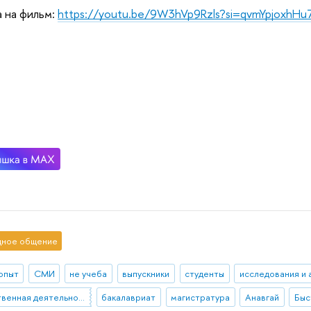
 на фильм:
https://youtu.be/9W3hVp9Rzls?si=qvmYpjoxhH
ное общение
 опыт
СМИ
не учеба
выпускники
студенты
исследования и 
общественная деятельность
бакалавриат
магистратура
Анавгай
Быс