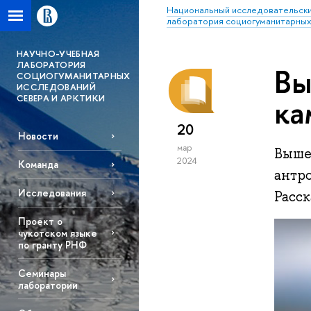
Национальный исследовательски
лаборатория социогуманитарных
НАУЧНО-УЧЕБНАЯ
ЛАБОРАТОРИЯ
Вы
СОЦИОГУМАНИТАРНЫХ
ИССЛЕДОВАНИЙ
СЕВЕРА И АРКТИКИ
ка
20
Новости
мар
Выше
2024
Команда
антр
Исследования
Расск
Проект о
чукотском языке
по гранту РНФ
Семинары
лаборатории