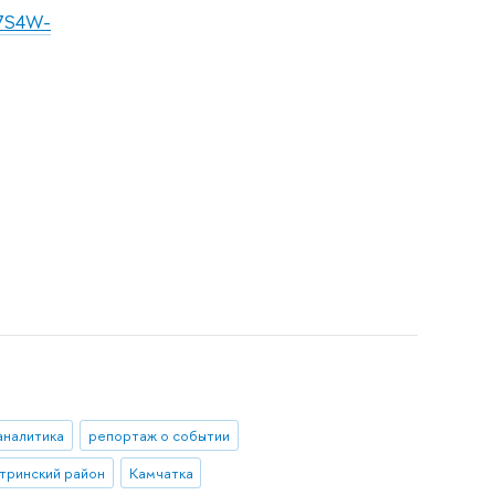
u7S4W-
аналитика
репортаж о событии
тринский район
Камчатка