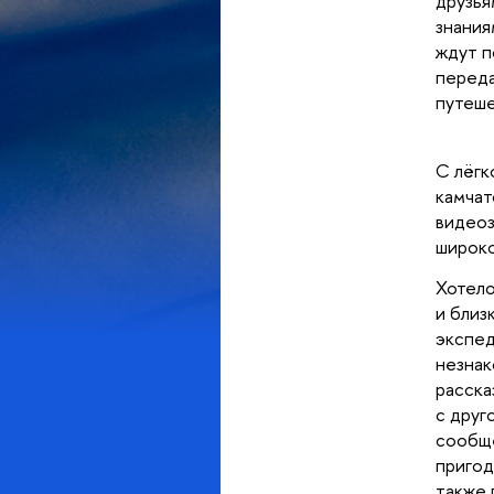
друзья
знания
ждут п
переда
путеше
С лёгк
камчат
видеоз
широко
Хотело
и близ
экспед
незнак
расска
с друг
сообще
пригод
также 