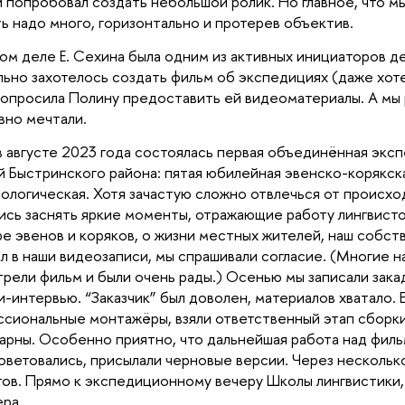
й
попробовал создать небольшой ролик. Но главное, что м
ь надо много, горизонтально и протерев объектив.
ом деле Е. Сехина была одним из активных инициаторов д
льно захотелось создать фильм об экспедициях (даже хот
попросила Полину предоставить ей видеоматериалы. А мы
вно мечтали.
 в августе 2023 года состоялась первая объединённая экс
й Быстринского района: пятая юбилейная эвенско-корякска
ологическая. Хотя зачастую сложно отвлечься от происхо
ись заснять яркие моменты, отражающие работу лингвисто
ре эвенов и коряков, о жизни местных жителей, наш собств
л в наши видеозаписи, мы спрашивали согласие. (Многие 
рели фильм и были очень рады.) Осенью мы записали зака
и-интервью. “Заказчик” был доволен, материалов хватало. Е
сиональные монтажёры, взяли ответственный этап сборки 
арны. Особенно приятно, что дальнейшая работа над фил
оветовались, присылали черновые версии. Через нескольк
тов. Прямо к экспедиционному вечеру Школы лингвистики,
ра.