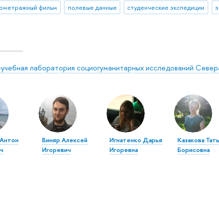
ометражный фильм
полевые данные
студенческие экспедиции
-учебная лаборатория социогуманитарных исследований Север
 Антон
Виняр Алексей
Игнатенко Дарья
Казакова Тат
ч
Игоревич
Игоревна
Борисовна