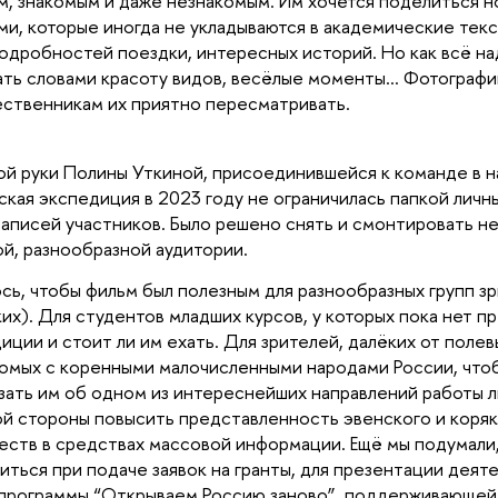
м, знакомым и даже незнакомым. Им хочется поделиться 
ми, которые иногда не укладываются в академические те
одробностей поездки, интересных историй. Но как всё на
ть словами красоту видов, весёлые моменты… Фотографии
ственникам их приятно пересматривать.
ой руки Полины Уткиной, присоединившейся к команде в н
ская экспедиция в 2023 году не ограничилась папкой личн
аписей участников. Было решено снять и смонтировать н
й, разнообразной аудитории.
сь, чтобы фильм был полезным для разнообразных групп зр
ких). Для студентов младших курсов, у которых пока нет п
иции и стоит ли им ехать. Для зрителей, далёких от поле
омых с коренными малочисленными народами России, что
зать им об одном из интереснейших направлений работы л
ой стороны повысить представленность эвенского и коряк
ств в средствах массовой информации. Ещё мы подумали
иться при подаче заявок на гранты, для презентации деят
программы “Открываем Россию заново”, поддерживающей