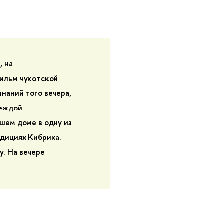
, на
ильм чукотской
наний того вечера,
деждой.
шем доме в одну из
едициях Кибрика.
у. На вечере