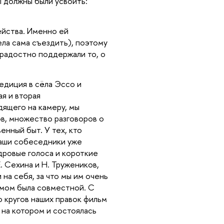
ы должны были усвоить:
ейства. Именно ей
ела сама съездить), поэтому
 радостно поддержали то, о
педиция в сёла Эссо и
я и вторая
дящего на камеру, мы
в, множество разговоров о
енный быт. У тех, кто
наши собеседники уже
дровые голоса и короткие
. Сехина и Н. Тружеников,
на себя, за что мы им очень
ьмом была совместной. С
о кругов наших правок фильм
 на котором и состоялась