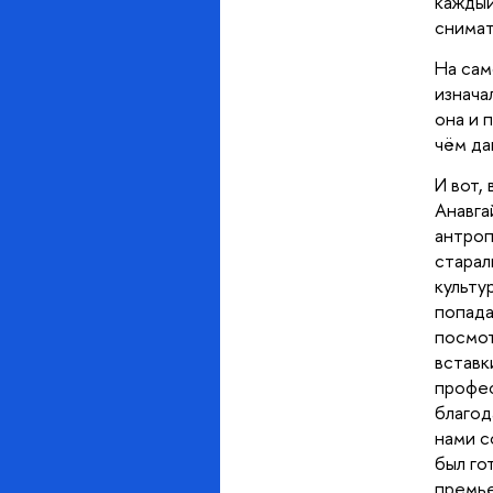
кажды
снимат
На сам
изнача
она и 
чём да
И вот,
Анавга
антроп
старал
культу
попада
посмот
вставк
профес
благод
нами с
был го
премье