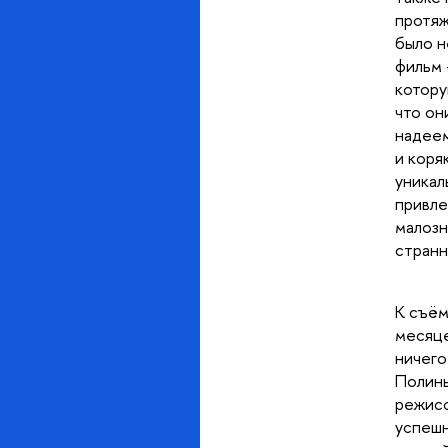
протяж
было н
фильм 
котору
что он
надеем
и коря
уникал
привле
малозн
странн
К съём
месяце
ничего
Полины
режисс
успешн