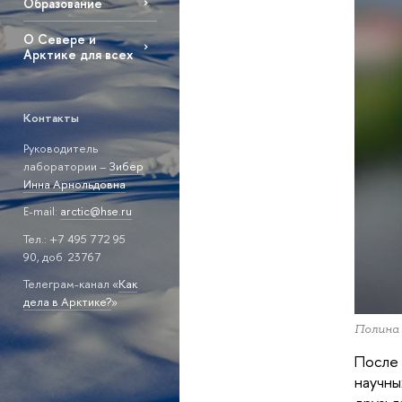
Образование
О Севере и
Арктике для всех
Контакты
Руководитель
лаборатории –
Зибер
Инна Арнольдовна
E-mail:
arctic@hse.ru
Тел.: +7 495 772 95
90, доб. 23767
Телеграм-канал «
Как
дела в Арктике?
»
Полина
После 
научны