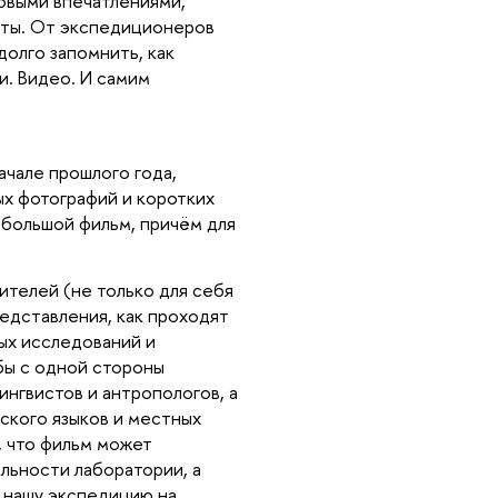
новыми впечатлениями,
ксты. От экспедиционеров
долго запомнить, как
. Видео. И самим
ачале прошлого года,
ых фотографий и коротких
ебольшой фильм, причём для
ителей (не только для себя
редставления, как проходят
вых исследований и
бы с одной стороны
ингвистов и антропологов, а
ского языков и местных
, что фильм может
ельности лаборатории, а
 нашу экспедицию на