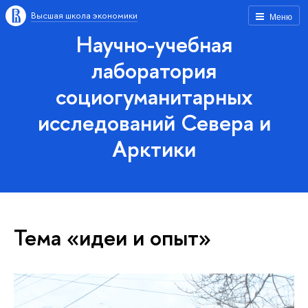
Высшая школа экономики
Меню
Научно-учебная
лаборатория
социогуманитарных
исследований Севера и
Арктики
Тема «идеи и опыт»