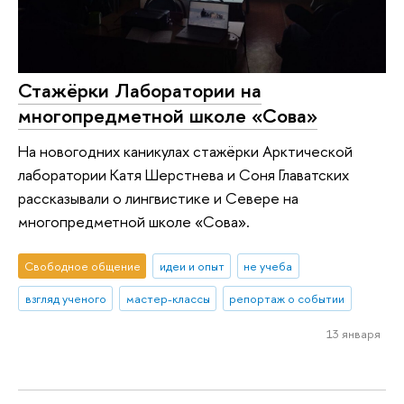
Стажёрки Лаборатории на
многопредметной школе «Сова»
На новогодних каникулах стажёрки Арктической
лаборатории Катя Шерстнева и Соня Главатских
рассказывали о лингвистике и Севере на
многопредметной школе «Сова».
Свободное общение
идеи и опыт
не учеба
взгляд ученого
мастер-классы
репортаж о событии
13 января