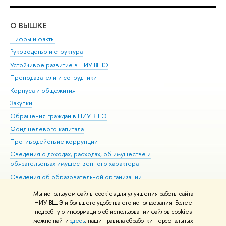
О ВЫШКЕ
ОБ
Цифры и факты
Ли
Руководство и структура
Дов
Устойчивое развитие в НИУ ВШЭ
Ол
Преподаватели и сотрудники
При
Корпуса и общежития
Вы
Закупки
При
Обращения граждан в НИУ ВШЭ
Ас
Фонд целевого капитала
До
Противодействие коррупции
Цен
Сведения о доходах, расходах, об имуществе и
Би
обязательствах имущественного характера
Об
Сведения об образовательной организации
Обр
Людям с ограниченными возможностями здоровья
Мы используем файлы cookies для улучшения работы сайта
Единая платежная страница
НИУ ВШЭ и большего удобства его использования. Более
подробную информацию об использовании файлов cookies
Работа в Вышке
можно найти
здесь
, наши правила обработки персональных