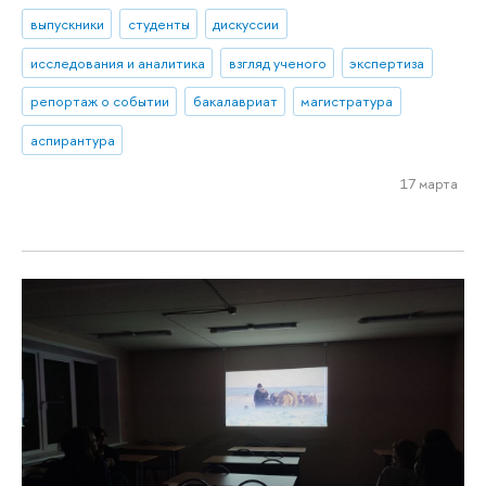
выпускники
студенты
дискуссии
исследования и аналитика
взгляд ученого
экспертиза
репортаж о событии
бакалавриат
магистратура
аспирантура
17 марта