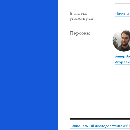
Научно
В статье
упомянуты
Персоны
Виняр А
Игореви
Национальный исследовательский 