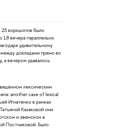
и 25 воркшопов было
до 18 вечера параллельно
благодаря удивительному
 между докладами прямо во
, а вечером удавалось
свящённом лексическим
ia: another case of lexical
рьей Игнатенко в рамках
 Татьяной Казаковой они
котском и эвенском в
нной Постниковой. Было