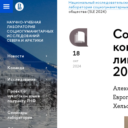
Национальный исследовательски
лаборатория социогуманитарных
общества (SLE 2024)
НАУЧНО-УЧЕБНАЯ
ЛАБОРАТОРИЯ
Со
СОЦИОГУМАНИТАРНЫХ
ИССЛЕДОВАНИЙ
СЕВЕРА И АРКТИКИ
ко
18
ли
Новости
окт
20
2024
Команда
Исследования
Алек
Проект о
чукотском языке
Евро
по гранту РНФ
Хель
Семинары
лаборатории