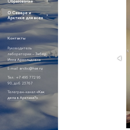
Образование
О Севере и
Арктике для всех
Контакты
Руководитель
лаборатории –
Зибер
Инна Арнольдовна
E-mail:
arctic@hse.ru
Тел.: +7 495 772 95
90, доб. 23767
Телеграм-канал «
Как
дела в Арктике?
»