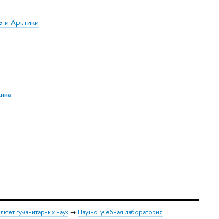
а и Арктики
Анна
льтет гуманитарных наук
→
Научно-учебная лаборатория