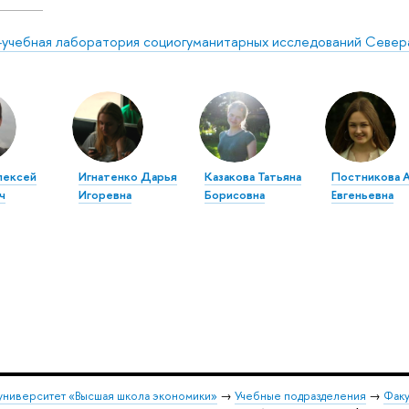
-учебная лаборатория социогуманитарных исследований Север
лексей
Игнатенко Дарья
Казакова Татьяна
Постникова 
ч
Игоревна
Борисовна
Евгеньевна
университет «Высшая школа экономики»
→
Учебные подразделения
→
Факу