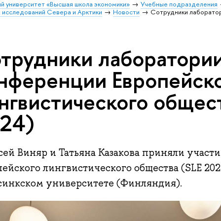
й университет «Высшая школа экономики»
Учебные подразделения
 исследований Севера и Арктики
Новости
Сотрудники лаборатор
трудники лаборатории
нференции Европейск
нгвистического общест
24)
сей Виняр и Татьяна Казакова приняли участ
пейского лингвистического общества (SLE 202
синкском университете (Финляндия).