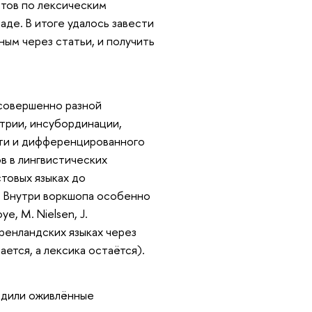
стов по лексическим
аде. В итоге удалось завести
ным через статьи, и получить
совершенно разной
трии, инсубординации,
ти и дифференцированного
в в лингвистических
товых языках до
. Внутри воркшопа особенно
, M. Nielsen, J.
гренландских языках через
ается, а лексика остаётся).
одили оживлённые