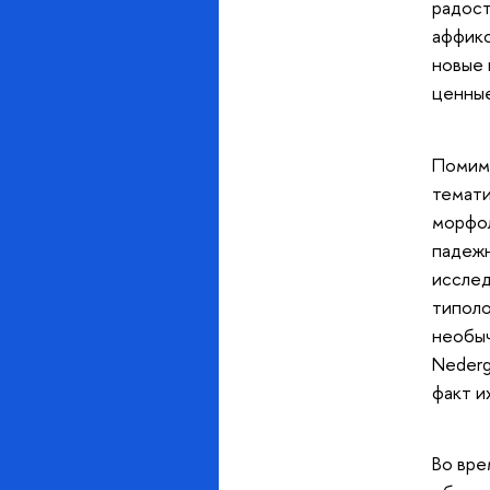
радост
аффикс
новые 
ценные
Помимо
темати
морфол
падежн
исслед
типоло
необыч
Nederg
факт и
Во вре