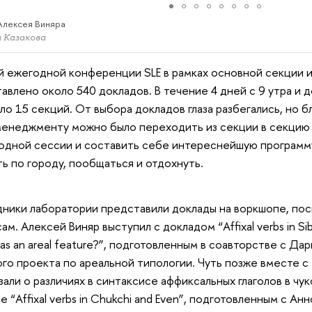
Алексея Виняра
 Казакова
й ежегодной конференции SLE в рамках основной секции 
авлено около 540 докладов. В течение 4 дней с 9 утра и 
ло 15 секций. От выбора докладов глаза разбегались, но 
енеджменту можно было переходить из секции в секцию
одной сессии и составить себе интереснейшую программу
ть по городу, пообщаться и отдохнуть.
ники лаборатории представили доклады на воркшопе, по
м. Алексей Виняр выступил с докладом “Affixal verbs in Siber
s as an areal feature?”, подготовленным в соавторстве с Да
го проекта по ареальной типологии. Чуть позже вместе с
зали о различиях в синтаксисе аффиксальных глаголов в чу
е “Affixal verbs in Chukchi and Even”, подготовленным с А