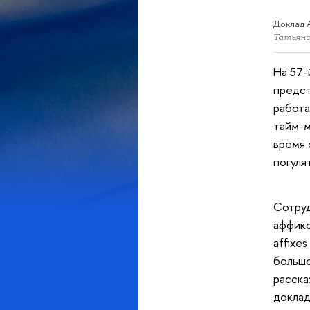
Доклад 
Татьяна
На 57-
предст
работа
тайм-м
время 
погуля
Сотруд
аффикса
affixe
большо
расска
доклад