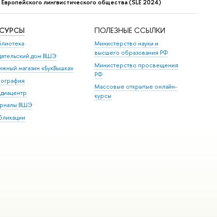
 Европейского лингвистического общества (SLE 2024)
ЕСУРСЫ
ПОЛЕЗНЫЕ ССЫЛКИ
блиотека
Министерство науки и
высшего образования РФ
дательский дом ВШЭ
Министерство просвещения
ижный магазин «БукВышка»
РФ
пография
Массовые открытые онлайн-
диацентр
курсы
рналы ВШЭ
бликации