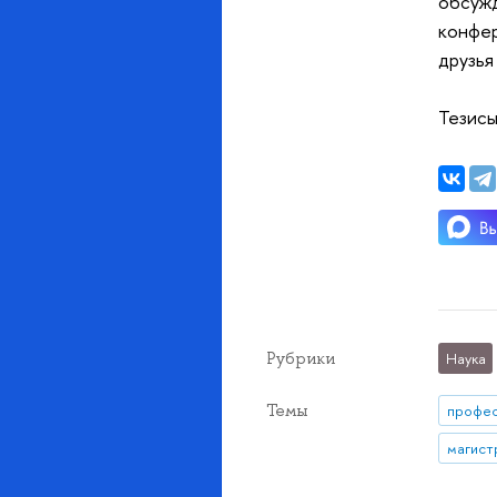
обсужд
конфер
друзья
Тезисы
Рубрики
Наука
Темы
профе
магист