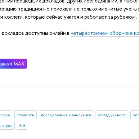
ения прошедших докладов, других исследований, а также в
енцию традиционно приехали не только именитые учёные
 и коллеги, которые сейчас учатся и работают за рубежом.
 докладов доступны онлайн в
четырёхтомном сборнике к
ссора
студенты
исследования и аналитика
взгляд ученого
ре
ратура
SLE