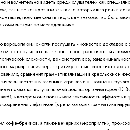
но и волнительно видеть среди слушателей как специали
ам, так и по конкретным языкам, о которых шла речь в докл
контакты, получше узнать тех, с кем знакомство было заоч
 комментарии по исследованиям.
 воркшопа они смогли послушать множество докладов с 
кой: от популярных mass nouns, пространственной асимме
огической сложности, демонстративов, эвиденциальнос
ого маркирования через критику статистических подходо
ованиях, сравнения грамматикализации в креольских и жес
гически частотных гласных в игре камень-ножницы-бумага
ным показался вступительный доклад организаторов (K. Boye
aard), в котором они показывали лексичность аффиксов в 
х сохранения у афатиков (в речи которых грамматика наруш
мя кофе-брейков, а также вечерних мероприятий, происх