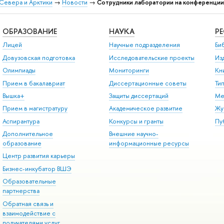
Севера и Арктики
→
Новости
→
Сотрудники лаборатории на конференции
ОБРАЗОВАНИЕ
НАУКА
Р
Лицей
Научные подразделения
Би
Довузовская подготовка
Исследовательские проекты
Из
Олимпиады
Мониторинги
Кн
Прием в бакалавриат
Диссертационные советы
Ти
Вышка+
Защиты диссертаций
Ме
Прием в магистратуру
Академическое развитие
Жу
Аспирантура
Конкурсы и гранты
Пу
Дополнительное
Внешние научно-
образование
информационные ресурсы
Центр развития карьеры
Бизнес-инкубатор ВШЭ
Образовательные
партнерства
Обратная связь и
взаимодействие с
получателями услуг