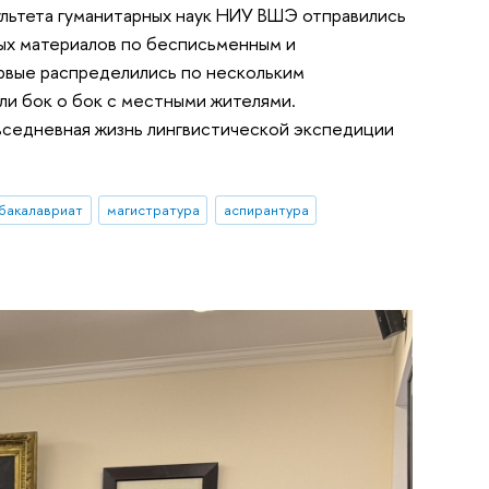
ультета гуманитарных наук НИУ ВШЭ отправились
ых материалов по бесписьменным и
рвые распределились по нескольким
или бок о бок с местными жителями.
овседневная жизнь лингвистической экспедиции
бакалавриат
магистратура
аспирантура