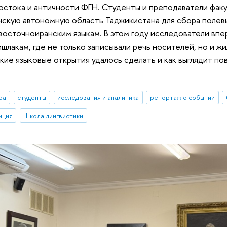
остока и античности ФГН. Студенты и преподаватели фак
нскую автономную область Таджикистана для сбора полев
осточноиранским языкам. В этом году исследователи впе
шлакам, где не только записывали речь носителей, но и ж
акие языковые открытия удалось сделать и как выглядит п
ра
студенты
исследования и аналитика
репортаж о событии
иция
Школа лингвистики