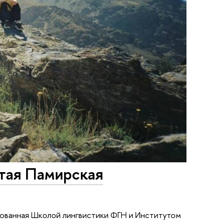
ятая Памирская
зованная Школой лингвистики ФГН и Институтом