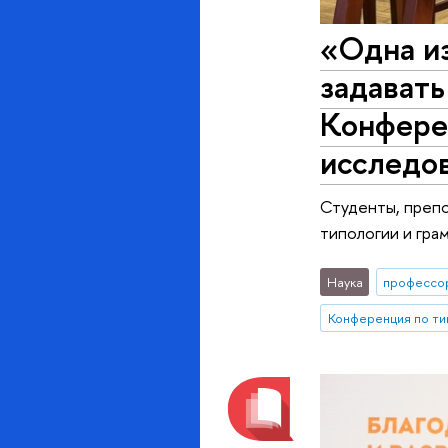
«‎Одна и
задавать
Конфере
исследо
Студенты, препо
типологии и гра
Наука
профессо