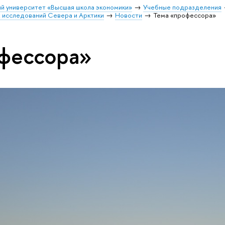
й университет «Высшая школа экономики»
Учебные подразделения
 исследований Севера и Арктики
Новости
Тема «профессора»
фессора»