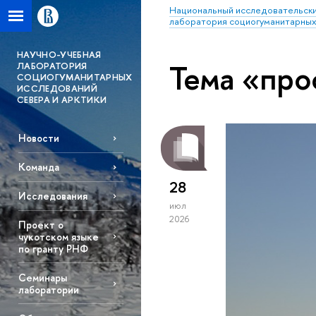
Национальный исследовательски
лаборатория социогуманитарных
НАУЧНО-УЧЕБНАЯ
Тема «про
ЛАБОРАТОРИЯ
СОЦИОГУМАНИТАРНЫХ
ИССЛЕДОВАНИЙ
СЕВЕРА И АРКТИКИ
Новости
Команда
28
Исследования
июл
2026
Проект о
чукотском языке
по гранту РНФ
Семинары
лаборатории