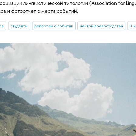
оциации лингвистической типологии (Association for Lingu
ков и фотоотчет с места событий.
ра
студенты
репортаж о событии
центры превосходства
Шко