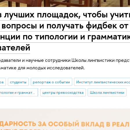
з лучших площадок, чтобы учит
 вопросы и получать фидбек от 
нции по типологии и граммати
вателей
даватели и научные сотрудники Школы лингвистики предс
мматике для молодых исследователей.
ра
студенты
репортаж о событии
Конференция по типологии и грамматике для молодых исследователей
центры превосходства
Школа лингвистики