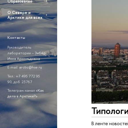
Образование
О Севере и
Арктике для всех
Контакты
Руководитель
лаборатории –
Зибер
Инна Арнольдовна
E-mail:
arctic@hse.ru
Тел.: +7 495 772 95
90, доб. 23767
Телеграм-канал «
Как
дела в Арктике?
»
Типологи
В ленте новосте