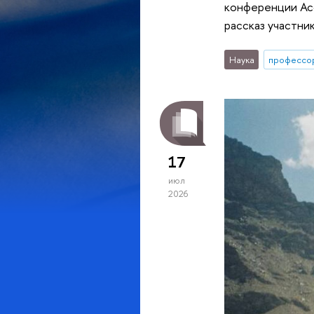
конференции Асс
рассказ участни
Наука
профессо
17
июл
2026