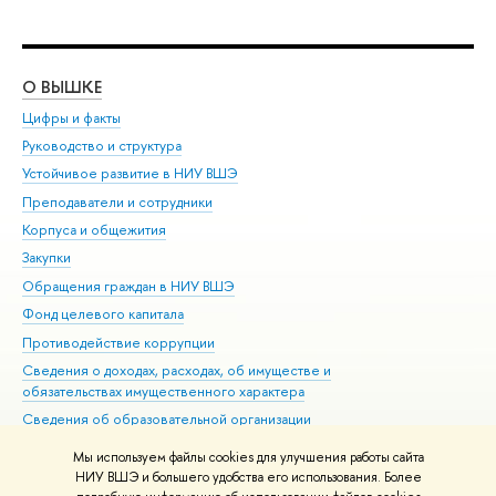
О ВЫШКЕ
ОБ
Цифры и факты
Ли
Руководство и структура
Дов
Устойчивое развитие в НИУ ВШЭ
Ол
Преподаватели и сотрудники
При
Корпуса и общежития
Вы
Закупки
При
Обращения граждан в НИУ ВШЭ
Ас
Фонд целевого капитала
До
Противодействие коррупции
Цен
Сведения о доходах, расходах, об имуществе и
Би
обязательствах имущественного характера
Об
Сведения об образовательной организации
Обр
Людям с ограниченными возможностями здоровья
Мы используем файлы cookies для улучшения работы сайта
Единая платежная страница
НИУ ВШЭ и большего удобства его использования. Более