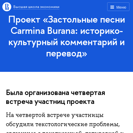
Высшая школа экономики
Меню
Проект «Застольные песни
Carmina Burana: историко-
культурный комментарий и
перевод»
Была организована четвертая
встреча участниц проекта
На четвертой встрече участницы
обсудили текстологические проблемы,