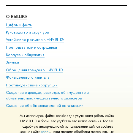
О ВЫШКЕ
ОБ
Цифры и факты
Ли
Руководство и структура
Дов
Устойчивое развитие в НИУ ВШЭ
Ол
Преподаватели и сотрудники
При
Корпуса и общежития
Вы
Закупки
При
Обращения граждан в НИУ ВШЭ
Ас
Фонд целевого капитала
До
Противодействие коррупции
Цен
Сведения о доходах, расходах, об имуществе и
Би
обязательствах имущественного характера
Об
Сведения об образовательной организации
Обр
Людям с ограниченными возможностями здоровья
Мы используем файлы cookies для улучшения работы сайта
Единая платежная страница
НИУ ВШЭ и большего удобства его использования. Более
подробную информацию об использовании файлов cookies
Работа в Вышке
можно найти
здесь
, наши правила обработки персональных