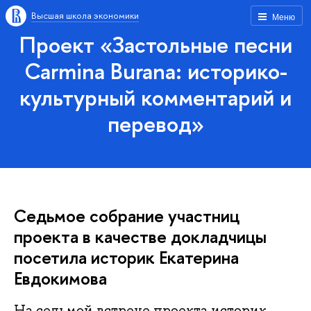
Высшая школа экономики
Меню
Проект «Застольные песни
Carmina Burana: историко-
культурный комментарий и
перевод»
Седьмое собрание участниц
проекта в качестве докладчицы
посетила историк Екатерина
Евдокимова
На седьмой встрече проекта историк