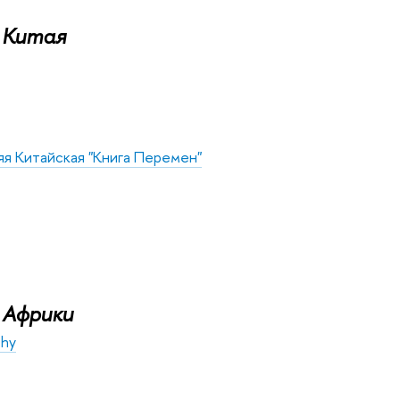
 Китая
я Китайская "Книга Перемен"
 Африки
phy