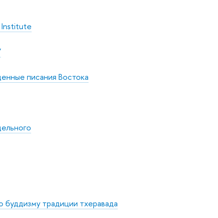
 Institute
Y
щенные писания Востока
дельного
по буддизму традиции тхеравада