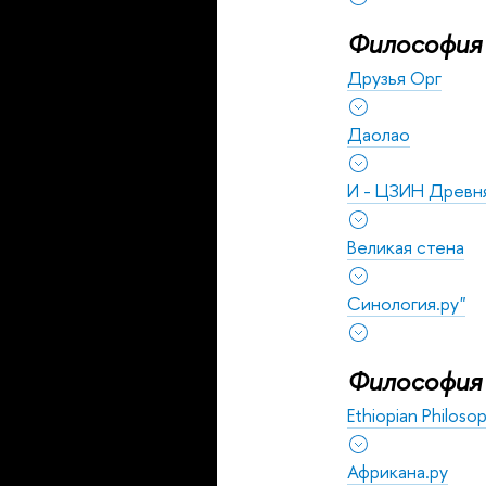
Философия
Друзья Орг
Даолао
И - ЦЗИН Древня
Великая стена
Синология.ру"
Философия
Ethiopian Philoso
Африкана.ру