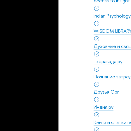
Access to Insight
Indian Psychology
WISDOM LIBRAR
Духовные и свя
Тхеравада.ру
Познание запре
Друзья Орг
Индия.ру
Книги и статьи 