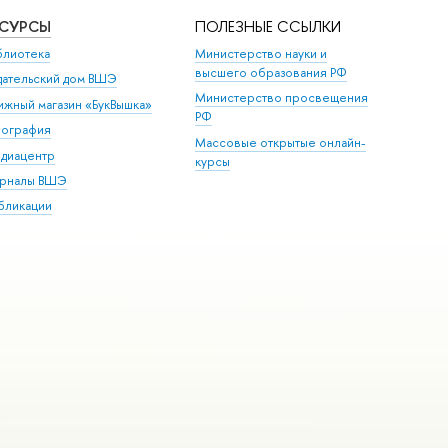
ЕСУРСЫ
ПОЛЕЗНЫЕ ССЫЛКИ
блиотека
Министерство науки и
высшего образования РФ
дательский дом ВШЭ
Министерство просвещения
ижный магазин «БукВышка»
РФ
пография
Массовые открытые онлайн-
диацентр
курсы
рналы ВШЭ
бликации