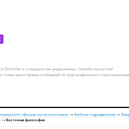
е Ctrl+Enter и отправьте нам уведомление. Спасибо за участие!
н только для отправки сообщений об орфографических и пунктуационных
университет «Высшая школа экономики»
→
Учебные подразделения
→
Факу
м
→
Восточная философия