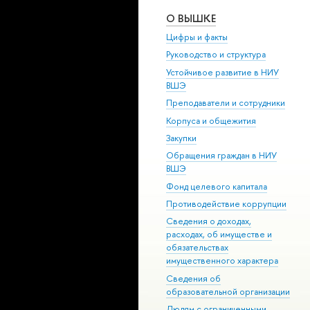
О ВЫШКЕ
Цифры и факты
Руководство и структура
Устойчивое развитие в НИУ
ВШЭ
Преподаватели и сотрудники
Корпуса и общежития
Закупки
Обращения граждан в НИУ
ВШЭ
Фонд целевого капитала
Противодействие коррупции
Сведения о доходах,
расходах, об имуществе и
обязательствах
имущественного характера
Сведения об
образовательной организации
Людям с ограниченными