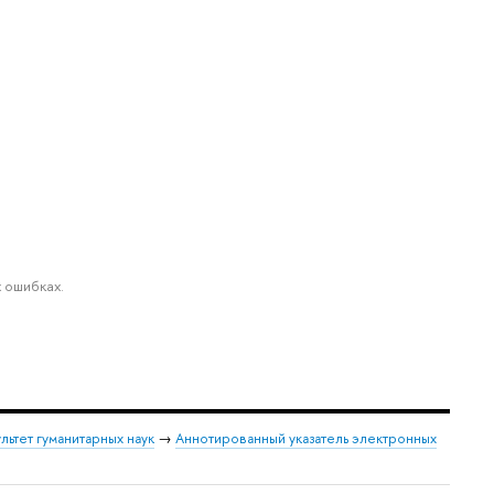
 ошибках.
льтет гуманитарных наук
→
Аннотированный указатель электронных