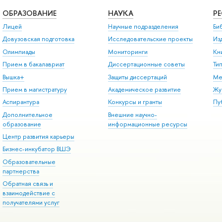
ОБРАЗОВАНИЕ
НАУКА
Р
Лицей
Научные подразделения
Би
Довузовская подготовка
Исследовательские проекты
Из
Олимпиады
Мониторинги
Кн
Прием в бакалавриат
Диссертационные советы
Ти
Вышка+
Защиты диссертаций
Ме
Прием в магистратуру
Академическое развитие
Жу
Аспирантура
Конкурсы и гранты
Пу
Дополнительное
Внешние научно-
образование
информационные ресурсы
Центр развития карьеры
Бизнес-инкубатор ВШЭ
Образовательные
партнерства
Обратная связь и
взаимодействие с
получателями услуг