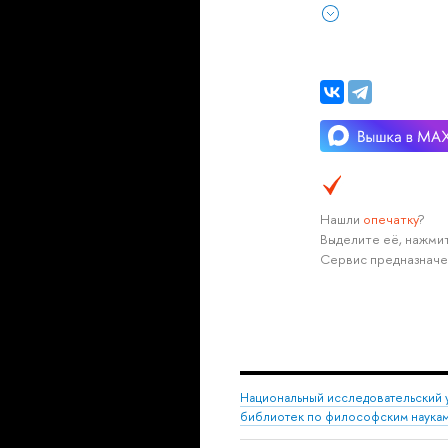
Нашли
опечатку
?
Выделите её, нажмит
Сервис предназначе
Национальный исследовательский 
библиотек по философским наука