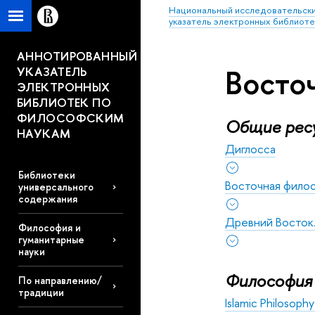
Национальный исследовательски
указатель электронных библиоте
АННОТИРОВАННЫЙ
Восто
УКАЗАТЕЛЬ
ЭЛЕКТРОННЫХ
БИБЛИОТЕК ПО
ФИЛОСОФСКИМ
Общие рес
НАУКАМ
Диглосса
Библиотеки
Восточная фило
универсального
содержания
Древний Восток.
Философия и
гуманитарные
науки
Философия
По направлению/
традиции
Islamic Philosoph