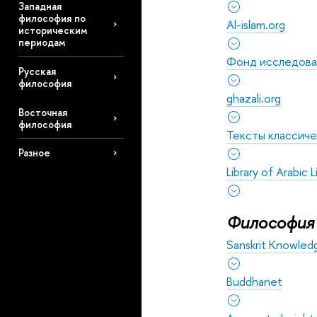
Западная
философия по
Al-islam.org
историческим
периодам
Фонд исследова
Русская
философия
ghazali.org
Восточная
философия
Тексты классиче
Разное
Library of Arabic 
Философия
Sanskrit Knowled
Buddhanet