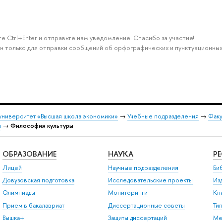
е Ctrl+Enter и отправьте нам уведомление. Спасибо за участие!
н только для отправки сообщений об орфографических и пунктуационных
университет «Высшая школа экономики»
→
Учебные подразделения
→
Факу
м
→
Философия культуры
ОБРАЗОВАНИЕ
НАУКА
Р
Лицей
Научные подразделения
Би
Довузовская подготовка
Исследовательские проекты
Из
Олимпиады
Мониторинги
Кн
Прием в бакалавриат
Диссертационные советы
Ти
Вышка+
Защиты диссертаций
Ме