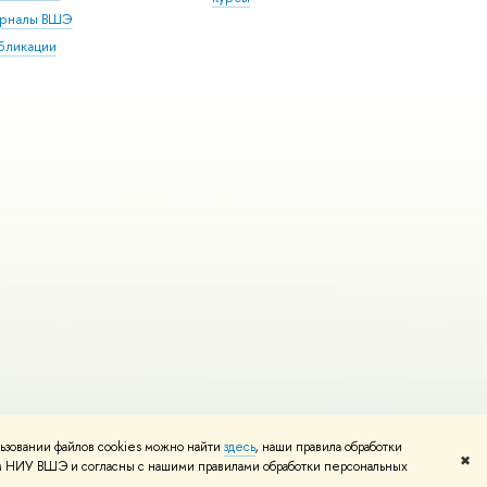
рналы ВШЭ
бликации
ьзовании файлов cookies можно найти
здесь
, наши правила обработки
и
Карта сайта
Редактору
✖
том НИУ ВШЭ и согласны с нашими правилами обработки персональных