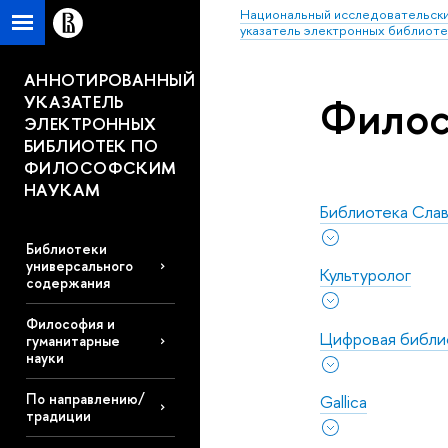
Национальный исследовательски
указатель электронных библиоте
АННОТИРОВАННЫЙ
Филос
УКАЗАТЕЛЬ
ЭЛЕКТРОННЫХ
БИБЛИОТЕК ПО
ФИЛОСОФСКИМ
НАУКАМ
Библиотека Сла
Библиотеки
универсального
Культуролог
содержания
Философия и
Цифровая библи
гуманитарные
науки
По направлению/
Gallica
традиции