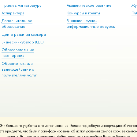
Прием в магистратуру
Академическое развитие
Жу
Аспирантура
Конкурсы и гранты
Пу
Дополнительное
Внешние научно-
образование
информационные ресурсы
Центр развития карьеры
Бизнес-инкубатор ВШЭ
Образовательные
партнерства
Обратная связь и
взаимодействие с
получателями услуг
 и большего удобства его использования. Более подробную информацию об испол
онтакты
Условия использования материалов
Политика конфиденциальност
подтверждаете, что были проинформированы об использовании файлов cookies сай
ботаны в
Школе дизайна НИУ ВШЭ
данных. Вы можете отключить файлы cookies в настройках Вашего браузера.