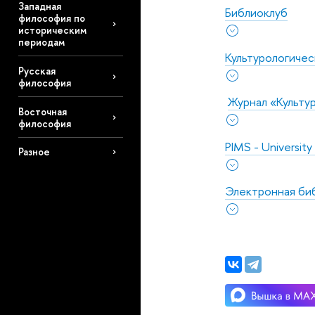
Западная
Библиоклуб
философия по
историческим
периодам
Культурологичес
Русская
философия
Журнал «Культур
Восточная
философия
PIMS - University
Разное
Электронная би