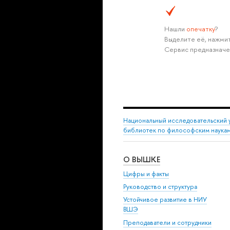
Нашли
опечатку
?
Выделите её, нажмит
Сервис предназначе
Национальный исследовательский 
библиотек по философским наука
О ВЫШКЕ
Цифры и факты
Руководство и структура
Устойчивое развитие в НИУ
ВШЭ
Преподаватели и сотрудники