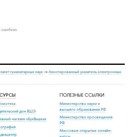
 ошибках.
льтет гуманитарных наук
→
Аннотированный указатель электронных
ЕСУРСЫ
ПОЛЕЗНЫЕ ССЫЛКИ
блиотека
Министерство науки и
высшего образования РФ
дательский дом ВШЭ
Министерство просвещения
ижный магазин «БукВышка»
РФ
пография
Массовые открытые онлайн-
диацентр
курсы