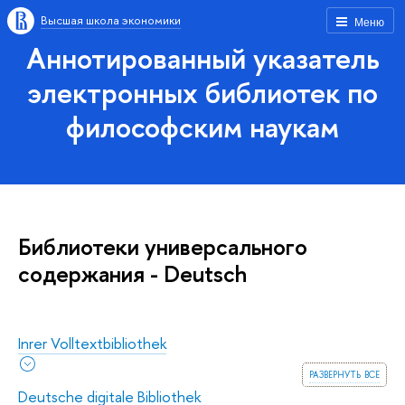
Высшая школа экономики
Меню
Аннотированный указатель
электронных библиотек по
философским наукам
Библиотеки универсального
содержания - Deutsch
Inrer Volltextbibliothek
развернуть все
Deutsche digitale Bibliothek