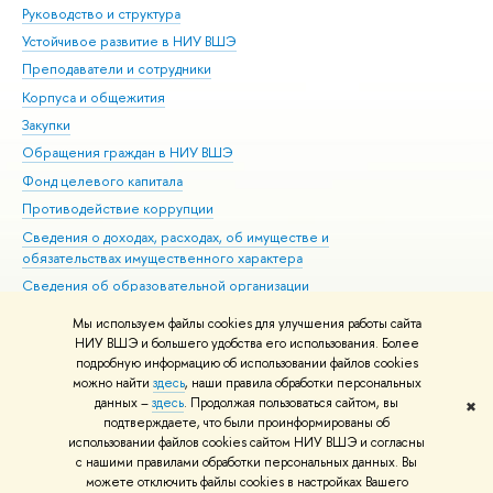
Руководство и структура
Дов
Устойчивое развитие в НИУ ВШЭ
Ол
Преподаватели и сотрудники
При
Корпуса и общежития
Вы
Закупки
При
Обращения граждан в НИУ ВШЭ
Ас
Фонд целевого капитала
До
Противодействие коррупции
Цен
Сведения о доходах, расходах, об имуществе и
Би
обязательствах имущественного характера
Об
Сведения об образовательной организации
Обр
Людям с ограниченными возможностями здоровья
Мы используем файлы cookies для улучшения работы сайта
Единая платежная страница
НИУ ВШЭ и большего удобства его использования. Более
подробную информацию об использовании файлов cookies
Работа в Вышке
можно найти
здесь
, наши правила обработки персональных
данных –
здесь
. Продолжая пользоваться сайтом, вы
✖
Редактору
подтверждаете, что были проинформированы об
© НИУ ВШЭ 1993–2026
Адреса и контакты
Условия использования
использовании файлов cookies сайтом НИУ ВШЭ и согласны
с нашими правилами обработки персональных данных. Вы
материалов
Политика конфиденциальности
Карта сайта
можете отключить файлы cookies в настройках Вашего
Шрифты HSE Sans и HSE Slab разработаны в
Школе дизайна НИУ ВШЭ