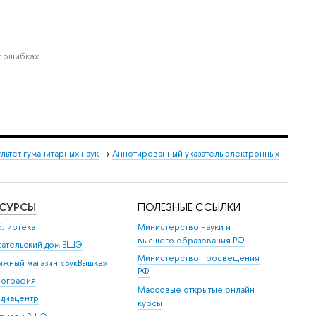
 ошибках.
льтет гуманитарных наук
→
Аннотированный указатель электронных
ЕСУРСЫ
ПОЛЕЗНЫЕ ССЫЛКИ
блиотека
Министерство науки и
высшего образования РФ
дательский дом ВШЭ
Министерство просвещения
ижный магазин «БукВышка»
РФ
пография
Массовые открытые онлайн-
диацентр
курсы