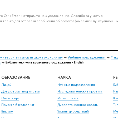
е Ctrl+Enter и отправьте нам уведомление. Спасибо за участие!
н только для отправки сообщений об орфографических и пунктуационных
университет «Высшая школа экономики»
→
Учебные подразделения
→
Факу
м
→
Библиотеки универсального содержания - English
ОБРАЗОВАНИЕ
НАУКА
Р
Лицей
Научные подразделения
Би
Довузовская подготовка
Исследовательские проекты
Из
Олимпиады
Мониторинги
Кн
Прием в бакалавриат
Диссертационные советы
Ти
Вышка+
Защиты диссертаций
Ме