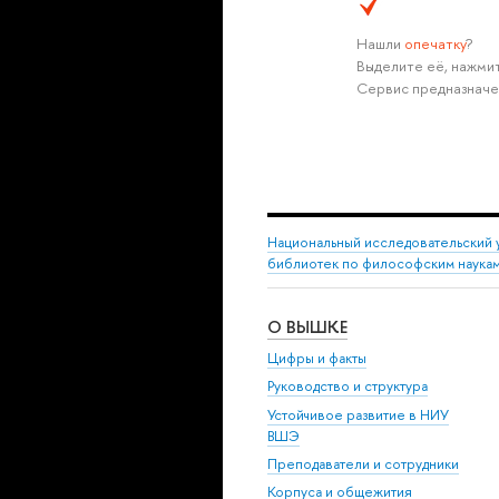
Нашли
опечатку
?
Выделите её, нажмит
Сервис предназначе
Национальный исследовательский 
библиотек по философским наука
О ВЫШКЕ
Цифры и факты
Руководство и структура
Устойчивое развитие в НИУ
ВШЭ
Преподаватели и сотрудники
Корпуса и общежития