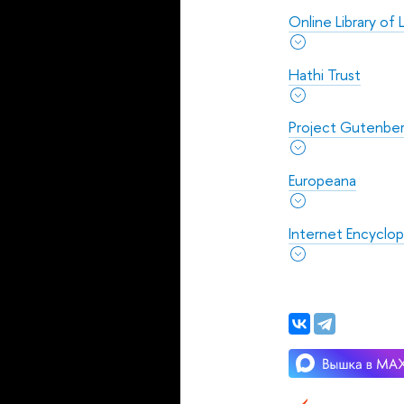
Online Library of 
Hathi Trust
Project Gutenbe
Europeana
Internet Encyclop