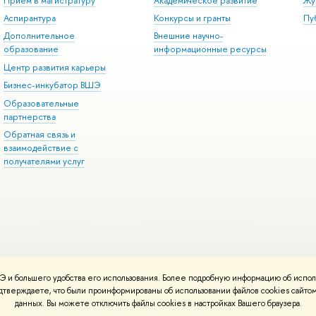
Прием в магистратуру
Академическое развитие
Жу
Аспирантура
Конкурсы и гранты
Пу
Дополнительное
Внешние научно-
образование
информационные ресурсы
Центр развития карьеры
Бизнес-инкубатор ВШЭ
Образовательные
партнерства
Обратная связь и
взаимодействие с
получателями услуг
 и большего удобства его использования. Более подробную информацию об испол
онтакты
Условия использования материалов
Политика конфиденциальност
подтверждаете, что были проинформированы об использовании файлов cookies сай
ботаны в
Школе дизайна НИУ ВШЭ
данных. Вы можете отключить файлы cookies в настройках Вашего браузера.