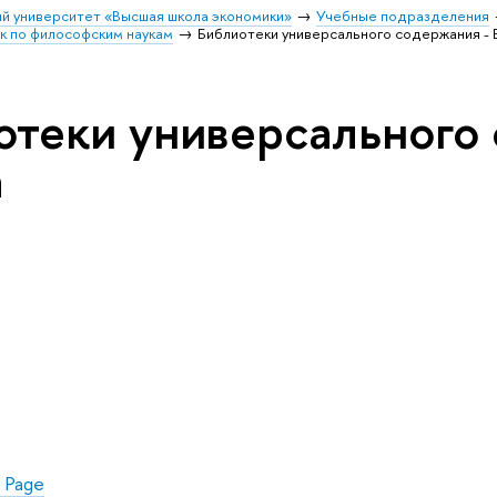
й университет «Высшая школа экономики»
Учебные подразделения
к по философским наукам
Библиотеки универсального содержания - E
отеки универсального 
h
 Page