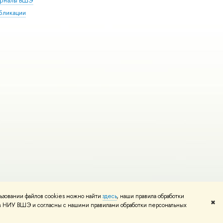
рналы ВШЭ
бликации
ьзовании файлов cookies можно найти
здесь
, наши правила обработки
и
Карта сайта
Редактору
✖
том НИУ ВШЭ и согласны с нашими правилами обработки персональных