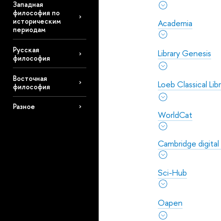
Западная
философия по
историческим
Academia
периодам
Русская
Library Genesis
философия
Восточная
Loeb Classical Lib
философия
Разное
WorldCat
Cambridge digital 
Sci-Hub
Oapen