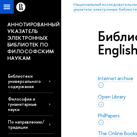
Национальный исследовательски
указатель электронных библиоте
АННОТИРОВАННЫЙ
Библи
УКАЗАТЕЛЬ
ЭЛЕКТРОННЫХ
Englis
БИБЛИОТЕК ПО
ФИЛОСОФСКИМ
НАУКАМ
Библиотеки
Internet archive
универсального
содержания
Open Library
Философия и
гуманитарные
науки
PhilPapers
По направлению/
традиции
The Online Books