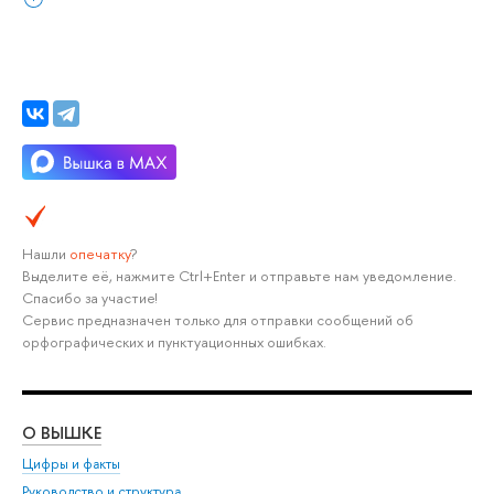
Нашли
опечатку
?
Выделите её, нажмите Ctrl+Enter и отправьте нам уведомление.
Спасибо за участие!
Сервис предназначен только для отправки сообщений об
орфографических и пунктуационных ошибках.
О ВЫШКЕ
ОБ
Цифры и факты
Ли
Руководство и структура
Дов