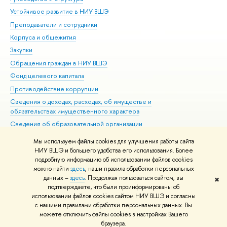
Устойчивое развитие в НИУ ВШЭ
Ол
Преподаватели и сотрудники
При
Корпуса и общежития
Вы
Закупки
При
Обращения граждан в НИУ ВШЭ
Ас
Фонд целевого капитала
До
Противодействие коррупции
Цен
Сведения о доходах, расходах, об имуществе и
Би
обязательствах имущественного характера
Об
Сведения об образовательной организации
Обр
Людям с ограниченными возможностями здоровья
Мы используем файлы cookies для улучшения работы сайта
Единая платежная страница
НИУ ВШЭ и большего удобства его использования. Более
подробную информацию об использовании файлов cookies
Работа в Вышке
можно найти
здесь
, наши правила обработки персональных
данных –
здесь
. Продолжая пользоваться сайтом, вы
✖
Редактору
подтверждаете, что были проинформированы об
© НИУ ВШЭ 1993–2026
Адреса и контакты
Условия использования
использовании файлов cookies сайтом НИУ ВШЭ и согласны
с нашими правилами обработки персональных данных. Вы
материалов
Политика конфиденциальности
Карта сайта
можете отключить файлы cookies в настройках Вашего
Шрифты HSE Sans и HSE Slab разработаны в
Школе дизайна НИУ ВШЭ
браузера.