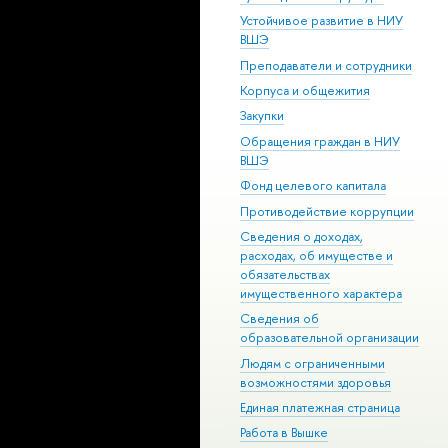
Устойчивое развитие в НИУ
ВШЭ
Преподаватели и сотрудники
Корпуса и общежития
Закупки
Обращения граждан в НИУ
ВШЭ
Фонд целевого капитала
Противодействие коррупции
Сведения о доходах,
расходах, об имуществе и
обязательствах
имущественного характера
Сведения об
образовательной организации
Людям с ограниченными
возможностями здоровья
Единая платежная страница
Работа в Вышке