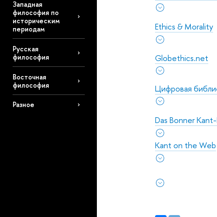
Западная
философия по
историческим
Ethics & Morality
периодам
Русская
Globethics.net
философия
Восточная
философия
Цифровая библи
Разное
Das Bonner Kant-
Kant on the Web