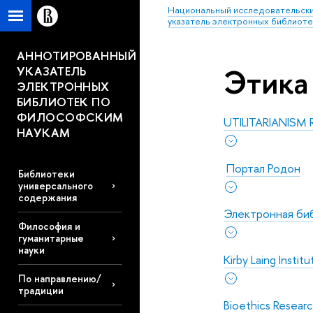
Национальный исследовательски
указатель электронных библиоте
АННОТИРОВАННЫЙ
Этика
УКАЗАТЕЛЬ
ЭЛЕКТРОННЫХ
БИБЛИОТЕК ПО
ФИЛОСОФСКИМ
UTILITARIANISM
НАУКАМ
Портал Родон
Библиотеки
универсального
содержания
Электронная биб
Философия и
гуманитарные
науки
Kirby Laing Institu
По направлению/
традиции
Bioethics Researc