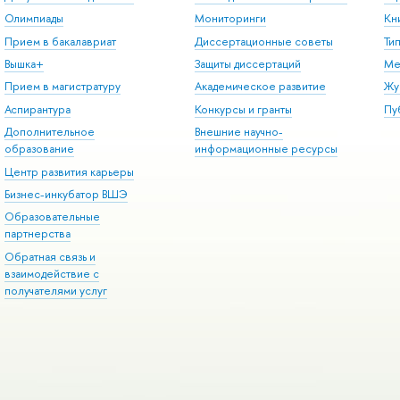
Олимпиады
Мониторинги
Кн
Прием в бакалавриат
Диссертационные советы
Ти
Вышка+
Защиты диссертаций
Ме
Прием в магистратуру
Академическое развитие
Жу
Аспирантура
Конкурсы и гранты
Пу
Дополнительное
Внешние научно-
образование
информационные ресурсы
Центр развития карьеры
Бизнес-инкубатор ВШЭ
Образовательные
партнерства
Обратная связь и
взаимодействие с
получателями услуг