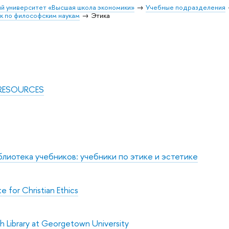
й университет «Высшая школа экономики»
Учебные подразделения
к по философским наукам
Этика
 RESOURCES
лиотека учебников: учебники по этике и эстетике
te for Christian Ethics
h Library at Georgetown University