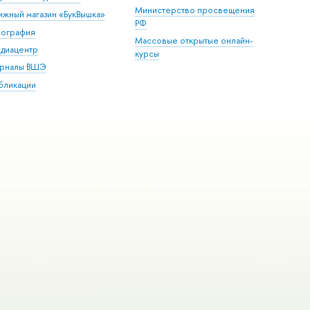
Министерство просвещения
ижный магазин «БукВышка»
РФ
пография
Массовые открытые онлайн-
диацентр
курсы
рналы ВШЭ
бликации