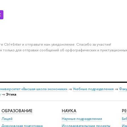
е Ctrl+Enter и отправьте нам уведомление. Спасибо за участие!
н только для отправки сообщений об орфографических и пунктуационных
университет «Высшая школа экономики»
→
Учебные подразделения
→
Факу
м
→
Этика
ОБРАЗОВАНИЕ
НАУКА
Р
Лицей
Научные подразделения
Би
Довузовская подготовка
Исследовательские проекты
Из