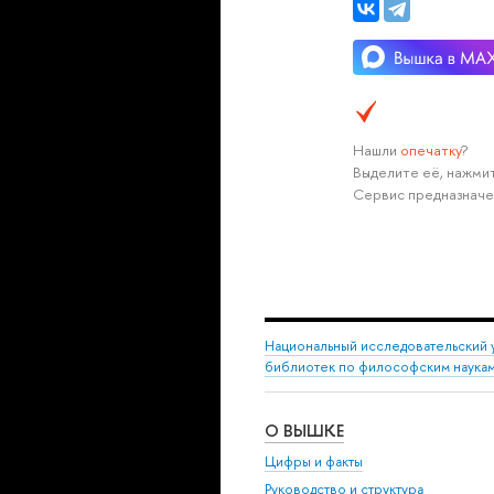
Нашли
опечатку
?
Выделите её, нажмит
Сервис предназначе
Национальный исследовательский 
библиотек по философским наука
О ВЫШКЕ
Цифры и факты
Руководство и структура