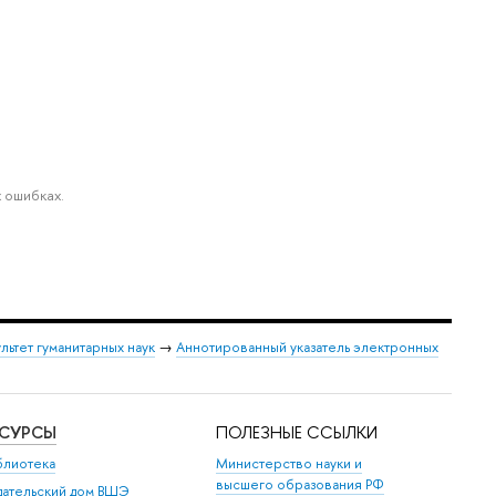
 ошибках.
льтет гуманитарных наук
→
Аннотированный указатель электронных
ЕСУРСЫ
ПОЛЕЗНЫЕ ССЫЛКИ
блиотека
Министерство науки и
высшего образования РФ
дательский дом ВШЭ