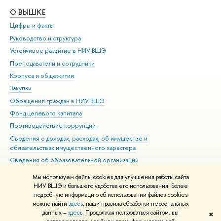
О ВЫШКЕ
ОБ
Цифры и факты
Ли
Руководство и структура
Дов
Устойчивое развитие в НИУ ВШЭ
Ол
Преподаватели и сотрудники
При
Корпуса и общежития
Вы
Закупки
При
Обращения граждан в НИУ ВШЭ
Ас
Фонд целевого капитала
До
Противодействие коррупции
Цен
Сведения о доходах, расходах, об имуществе и
Би
обязательствах имущественного характера
Об
Сведения об образовательной организации
Обр
Людям с ограниченными возможностями здоровья
Мы используем файлы cookies для улучшения работы сайта
Единая платежная страница
НИУ ВШЭ и большего удобства его использования. Более
подробную информацию об использовании файлов cookies
Работа в Вышке
можно найти
здесь
, наши правила обработки персональных
данных –
здесь
. Продолжая пользоваться сайтом, вы
✖
Редактору