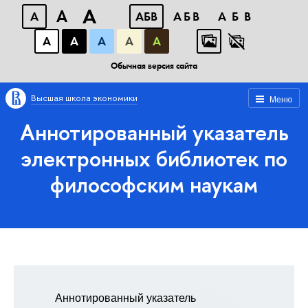
A
A
A
АБВ
АБВ
АБВ
А
А
А
А
А
Обычная версия сайта
Высшая школа экономики
Меню
Аннотированный указатель
электронных библиотек по
философским наукам
Аннотированный указатель