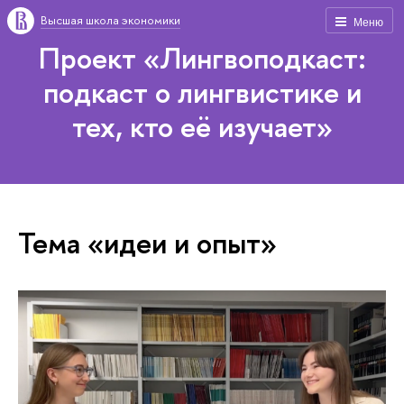
Высшая школа экономики
Меню
Проект «Лингвоподкаст:
подкаст о лингвистике и
тех, кто её изучает»
Тема «идеи и опыт»