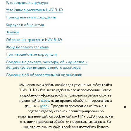
Руководство и структура
Дов
Устойчивое развитие в НИУ ВШЭ
Ол
Преподаватели и сотрудники
При
Корпуса и общежития
Вы
Закупки
При
Обращения граждан в НИУ ВШЭ
Ас
Фонд целевого капитала
До
Противодействие коррупции
Цен
Сведения о доходах, расходах, об имуществе и
Би
обязательствах имущественного характера
Об
Сведения об образовательной организации
Обр
Людям с ограниченными возможностями здоровья
Мы используем файлы cookies для улучшения работы сайта
Единая платежная страница
НИУ ВШЭ и большего удобства его использования. Более
подробную информацию об использовании файлов cookies
Работа в Вышке
можно найти
здесь
, наши правила обработки персональных
данных –
здесь
. Продолжая пользоваться сайтом, вы
✖
Редактору
подтверждаете, что были проинформированы об
© НИУ ВШЭ 1993–2026
Адреса и контакты
Условия использования
использовании файлов cookies сайтом НИУ ВШЭ и согласны
с нашими правилами обработки персональных данных. Вы
материалов
Политика конфиденциальности
Карта сайта
можете отключить файлы cookies в настройках Вашего
Шрифты HSE Sans и HSE Slab разработаны в
Школе дизайна НИУ ВШЭ