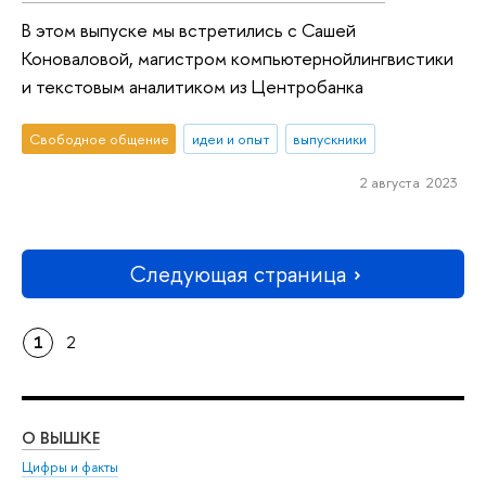
В этом выпуске мы встретились с Сашей
Коноваловой, магистром компьютернойлингвистики
и текстовым аналитиком из Центробанка
Свободное общение
идеи и опыт
выпускники
2 августа 2023
Следующая страница
1
2
О ВЫШКЕ
ОБ
Цифры и факты
Ли