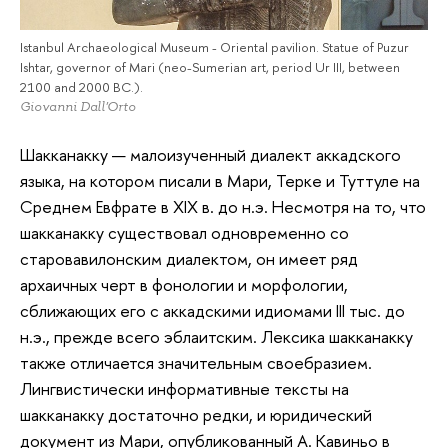
Istanbul Archaeological Museum - Oriental pavilion. Statue of Puzur
Ishtar, governor of Mari (neo-Sumerian art, period Ur III, between
2100 and 2000 BC.).
Giovanni Dall'Orto
Шакканакку — малоизученный диалект аккадского
языка, на котором писали в Мари, Терке и Туттуле на
Среднем Евфрате в XIX в. до н.э. Несмотря на то, что
шакканакку существовал одновременно со
старовавилонским диалектом, он имеет ряд
архаичных черт в фонологии и морфологии,
сближающих его с аккадскими идиомами III тыс. до
н.э., прежде всего эблаитским. Лексика шакканакку
также отличается значительным своебразием.
Лингвистически информативные тексты на
шакканакку достаточно редки, и юридический
документ из Мари, опубликованный А. Кавиньо в