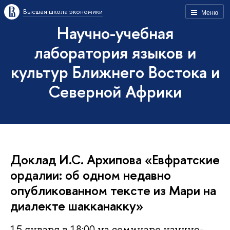
Высшая школа экономики
Меню
Научно-учебная
лаборатория языков и
культур Ближнего Востока и
Северной Африки
Доклад И.С. Архипова «Евфратские
ордалии: об одном недавно
опубликованном тексте из Мари на
диалекте шакканакку»
15 января в 18:00 на семинаре научно-