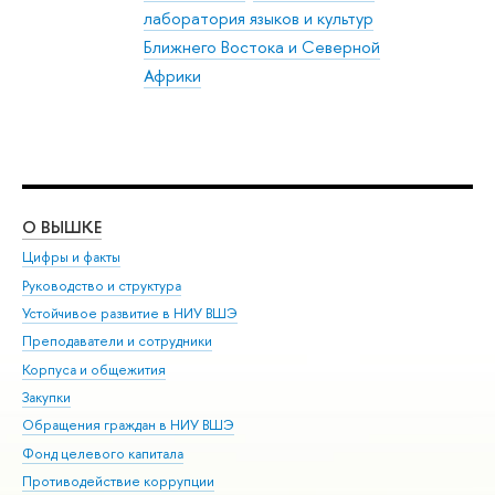
лаборатория языков и культур
Ближнего Востока и Северной
Африки
О ВЫШКЕ
ОБ
Цифры и факты
Ли
Руководство и структура
Дов
Устойчивое развитие в НИУ ВШЭ
Ол
Преподаватели и сотрудники
При
Корпуса и общежития
Вы
Закупки
При
Обращения граждан в НИУ ВШЭ
Ас
Фонд целевого капитала
До
Противодействие коррупции
Цен