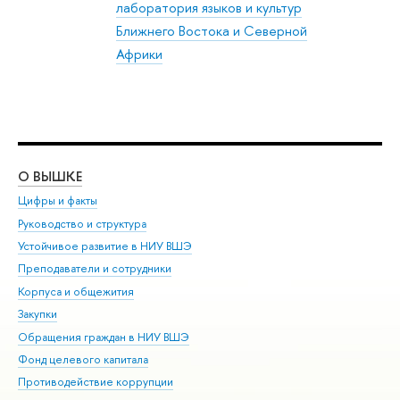
лаборатория языков и культур
Ближнего Востока и Северной
Африки
О ВЫШКЕ
ОБ
Цифры и факты
Ли
Руководство и структура
Дов
Устойчивое развитие в НИУ ВШЭ
Ол
Преподаватели и сотрудники
При
Корпуса и общежития
Вы
Закупки
При
Обращения граждан в НИУ ВШЭ
Ас
Фонд целевого капитала
До
Противодействие коррупции
Цен