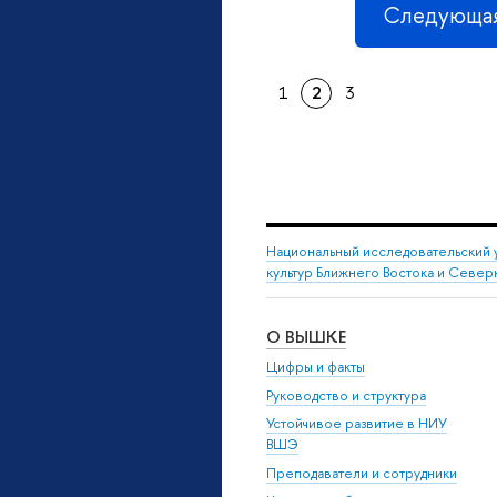
Следующая
1
2
3
Национальный исследовательский 
культур Ближнего Востока и Севе
О ВЫШКЕ
Цифры и факты
Руководство и структура
Устойчивое развитие в НИУ
ВШЭ
Преподаватели и сотрудники