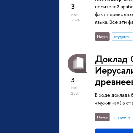
3
носителей арабс
факт перевода о
июн
2024
языка. Все эти 
Наука
студенты
Доклад С
Иерусали
древнее
3
июн
2024
В ходе доклада 
«мужчина») в ст
Наука
студенты