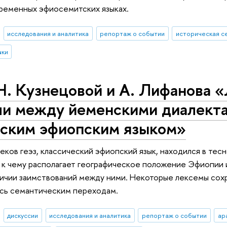
временных эфиосемитских языках.
исследования и аналитика
репортаж о событии
историческая с
ыки
Н. Кузнецовой и А. Лифанова 
ли между йеменскими диалекта
еским эфиопским языком»
еков геэз, классический эфиопский язык, находился в те
, к чему располагает географическое положение Эфиопии 
личии заимствований между ними. Некоторые лексемы сохр
ась семантическим переходам.
дискуссии
исследования и аналитика
репортаж о событии
ар