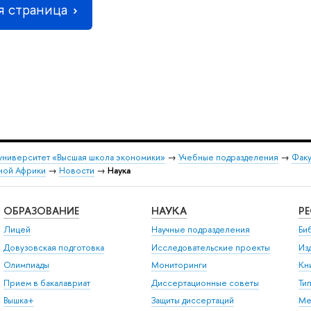
 страница
университет «Высшая школа экономики»
→
Учебные подразделения
→
Факу
рной Африки
→
Новости
→
Наука
ОБРАЗОВАНИЕ
НАУКА
Р
Лицей
Научные подразделения
Би
Довузовская подготовка
Исследовательские проекты
Из
Олимпиады
Мониторинги
Кн
Прием в бакалавриат
Диссертационные советы
Ти
Вышка+
Защиты диссертаций
Ме