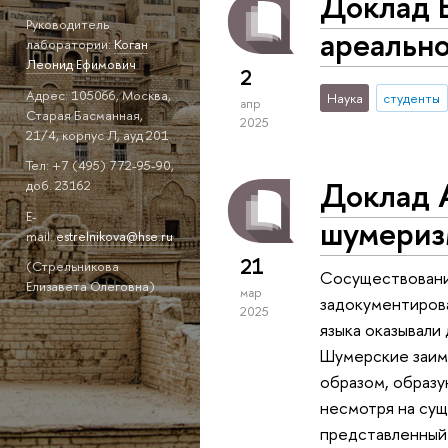
Доклад Е
Руководитель
ареальн
лаборатории:
Коган
Леонид Ефимович
2
Адрес: 105066, Москва,
Наука
студенты
апр
Старая Басманная,
2025
21/4, корпус Л, ауд 201
Тел: +7 (495) 772-95-90,
Доклад 
доб. 23162
E-
шумериз
mail:
estrelnikova@hse.ru
21
(Стрельникова
Сосуществование
Елизавета Олеговна)
мар
задокументирова
2025
языка оказывали
Шумерские заимс
образом, образу
несмотря на сущ
представленный