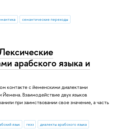
емантика
семантические переходы
«Лексические
ми арабского языка и
сном контакте с йеменскими диалектами
и Йемена. Взаимодействие двух языков
анили при заимствовании свое значение, а часть
абский язык
геэз
диалекты арабского языка