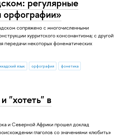
дском: регулярные
ы орфографии»
кадском сопряжено с многочисленными
онструкции хурритского консонантизма; с другой
для передачи некоторых фонематических
ккадский язык
орфография
фонетика
и "хотеть" в
тока и Северной Африки прошел доклад
происхождении глаголов со значениями «любить»