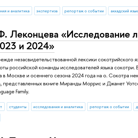
ния и аналитика
экспертиза
репортаж о событии
аккадский язы
Ф. Леконцева «Исследование л
2023 и 2024»
режде незасвидетельствованной лексики сокотрийского яз
оты российской команды исследователей языка сокотри.
а в Москве и осеннего сезона 2024 года на о. Сокотра н
, представленных вкниге Миранды Моррис и Джанет Уотсон
guage Family.
ыт
студенты
исследования и аналитика
репортаж о событии