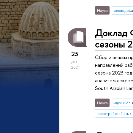
Наука
исследова
Доклад 
сезоны 
23
Сбор и анализ п
дек
направлений раб
2024
сезона 2023 год
анализом лексем
South Arabian Lan
Наука
идеи и оп
сокотрийский язык