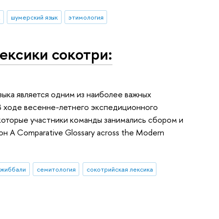
к
шумерский язык
этимология
ексики сокотри:
ыка является одним из наиболее важных
 В ходе весенне-летнего экспедиционного
екоторые участники команды занимались сбором и
 A Comparative Glossary across the Modern
джиббали
семитология
сокотрийская лексика