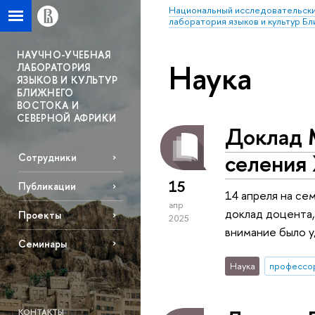
Национальный исследовательски
лаборатория языков и культур Б
НАУЧНО-УЧЕБНАЯ
Наука
ЛАБОРАТОРИЯ
ЯЗЫКОВ И КУЛЬТУР
БЛИЖНЕГО
ВОСТОКА И
СЕВЕРНОЙ АФРИКИ
Доклад М
селения 
Сотрудники
15
Публикации
14 апреля на се
апр
доклад доцента,
Проекты
2025
внимание было 
Семинары
Наука
профессо
КОНТАКТЫ