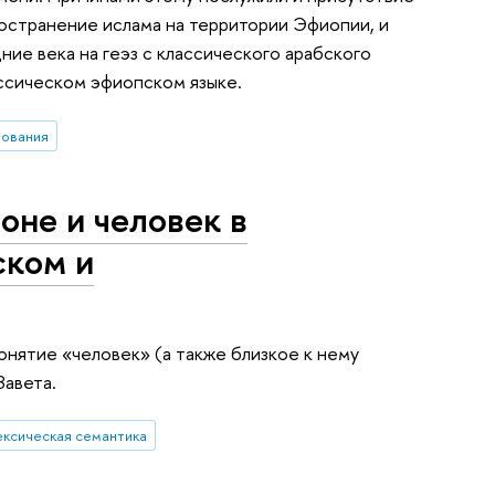
остранение ислама на территории Эфиопии, и
ие века на геэз с классического арабского
ассическом эфиопском языке.
вования
оне и человек в
ском и
нятие «человек» (а также близкое к нему
Завета.
ексическая семантика