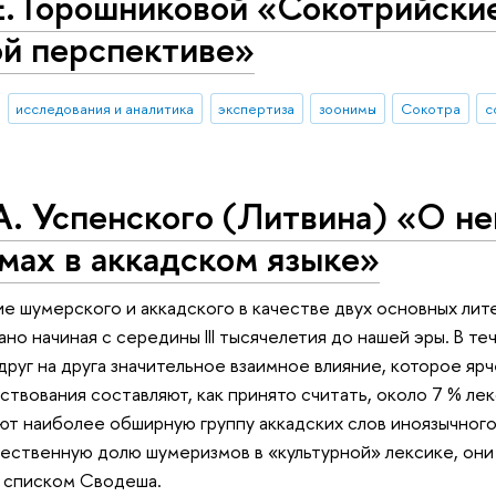
. Горошниковой «Сокотрийские
ой перспективе»
исследования и аналитика
экспертиза
зоонимы
Сокотра
с
А. Успенского (Литвина) «О н
мах в аккадском языке»
 шумерского и аккадского в качестве двух основных ли
но начиная с середины III тысячелетия до нашей эры. В т
 друг на друга значительное взаимное влияние, которое яр
твования составляют, как принято считать, около 7 % лекс
ют наиболее обширную группу аккадских слов иноязычного
ественную долю шумеризмов в «культурной» лексике, они 
 списком Сводеша.