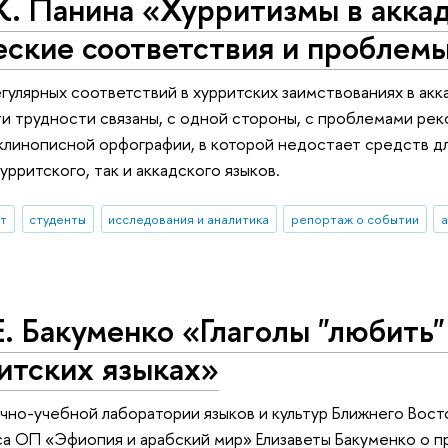
К. Панина «Хурритизмы в акка
еские соответствия и проблем
улярных соответствий в хурритских заимствованиях в ак
и трудности связаны, с одной стороны, с проблемами рек
клинописной орфографии, в которой недостает средств 
урритского, так и аккадского языков.
ыт
студенты
исследования и аналитика
репортаж о событии
а
. Бакуменко «Глаголы "любить" 
итских языках»
чно-учебной лаборатории языков и культур Ближнего Вос
са ОП «Эфиопия и арабский мир» Елизаветы Бакуменко о 