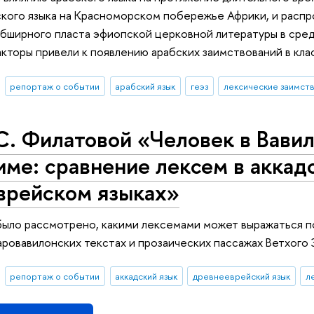
кого языка на Красноморском побережье Африки, и распр
бширного пласта эфиопской церковной литературы в средн
факторы привели к появлению арабских заимствований в кл
репортаж о событии
арабский язык
геэз
лексические заимст
. Филатовой «Человек в Вавил
ме: сравнение лексем в аккад
врейском языках»
было рассмотрено, какими лексемами может выражаться по
аровавилонских текстах и прозаических пассажах Ветхого 
репортаж о событии
аккадский язык
древнееврейский язык
л