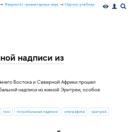
Факультет гуманитарных наук
Научно-учебная
ной надписи из
ижнего Востока и Северной Африки прошел
ебальной надписи из южной Эритреи, особое
геэз
погребальные надписи
эпиграфика
эритрея