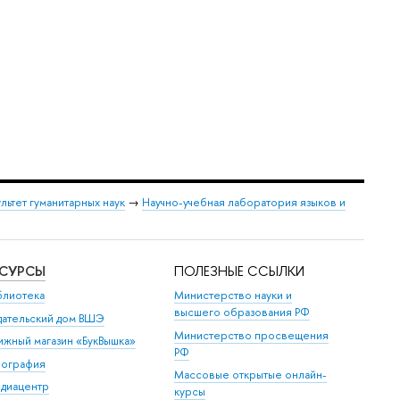
льтет гуманитарных наук
→
Научно-учебная лаборатория языков и
ЕСУРСЫ
ПОЛЕЗНЫЕ ССЫЛКИ
блиотека
Министерство науки и
высшего образования РФ
дательский дом ВШЭ
Министерство просвещения
ижный магазин «БукВышка»
РФ
пография
Массовые открытые онлайн-
диацентр
курсы