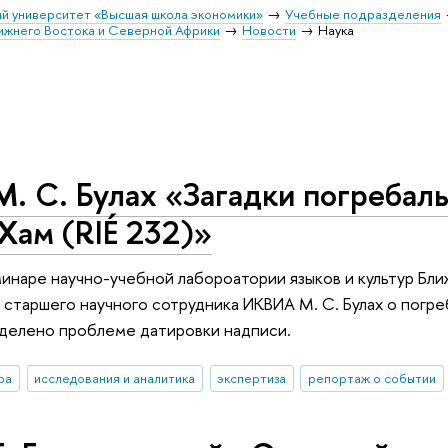
й университет «Высшая школа экономики»
Учебные подразделения
лижнего Востока и Северной Африки
Новости
Наука
. С. Булах «Загадки погребаль
Хам (RIÉ 232)»
минаре научно-учебной лабороатории языков и культур Бл
 старшего научного сотрудника ИКВИА М. С. Булах о погр
уделено проблеме датировки надписи.
ра
исследования и аналитика
экспертиза
репортаж о событии