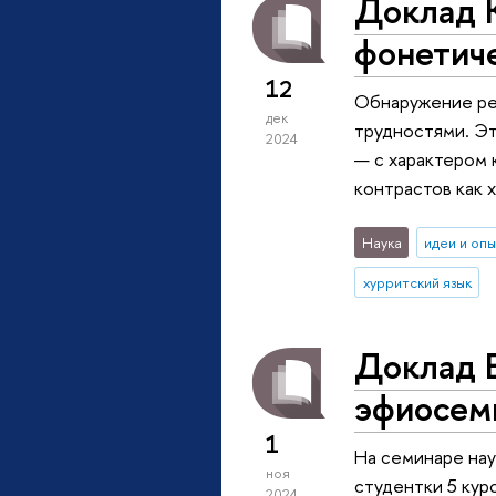
Доклад 
фонетич
12
Обнаружение рег
дек
трудностями. Эт
2024
— с характером 
контрастов как х
Наука
идеи и оп
хурритский язык
Доклад Е
эфиосем
1
На семинаре нау
ноя
студентки 5 кур
2024