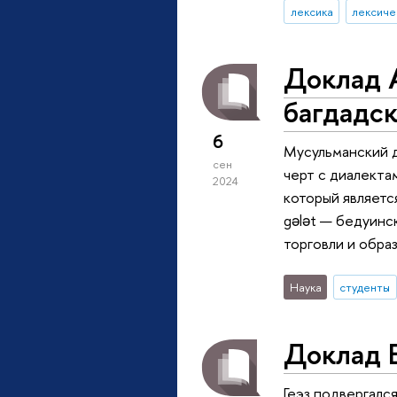
лексика
лексиче
Доклад 
багдадск
6
Мусульманский д
сен
черт с диалекта
2024
который являетс
gələt — бедуинск
торговли и обра
Наука
студенты
Доклад Е
Геэз подвергалс