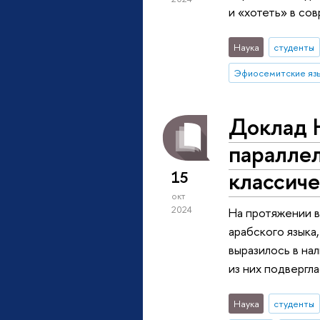
и «хотеть» в со
Наука
студенты
Эфиосемитские яз
Доклад 
паралле
классич
15
окт
2024
На протяжении в
арабского языка
выразилось в на
из них подвергл
Наука
студенты