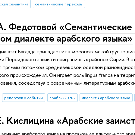
ская семантика
семантические переходы
А. Федотовой «Семантические 
ом диалекте арабского языка»
иалект Багдада принадлежит к месопотамской группе диа
ми Персидского залива и приграничных районов Сирии. В о
я прямым потомком средневековой оседлой разновидности
ого происхождения. Он играет роль lingua franca на терри
зования, соседствуя с современным литературным арабск
репортаж о событии
арабский язык
диалекты арабского языка
. Кислицина «Арабские заимст
я влиянию арабского языка на протяжение длительного вр