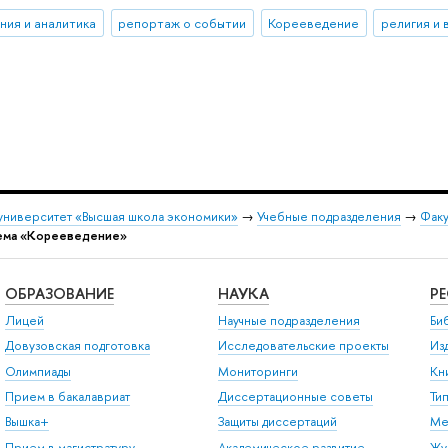
ния и аналитика
репортаж о событии
Корееведение
религия и 
университет «Высшая школа экономики»
→
Учебные подразделения
→
Факу
ема «Корееведение»
ОБРАЗОВАНИЕ
НАУКА
Р
Лицей
Научные подразделения
Би
Довузовская подготовка
Исследовательские проекты
Из
Олимпиады
Мониторинги
Кн
Прием в бакалавриат
Диссертационные советы
Ти
Вышка+
Защиты диссертаций
Ме
Прием в магистратуру
Академическое развитие
Жу