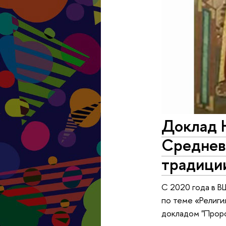
Доклад Н
Средневе
традици
С 2020 года в В
по теме «Религи
докладом "Проро