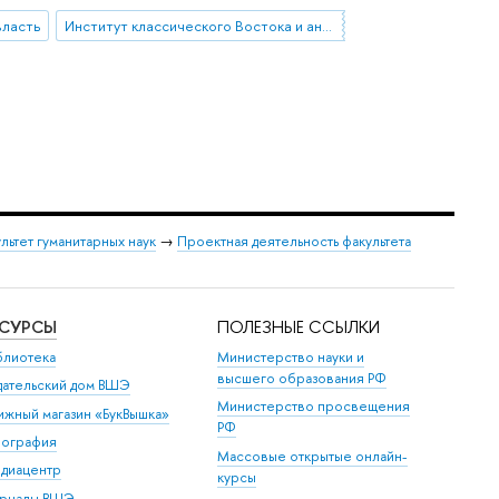
власть
Институт классического Востока и античности
льтет гуманитарных наук
→
Проектная деятельность факультета
ЕСУРСЫ
ПОЛЕЗНЫЕ ССЫЛКИ
блиотека
Министерство науки и
высшего образования РФ
дательский дом ВШЭ
Министерство просвещения
ижный магазин «БукВышка»
РФ
пография
Массовые открытые онлайн-
диацентр
курсы
рналы ВШЭ