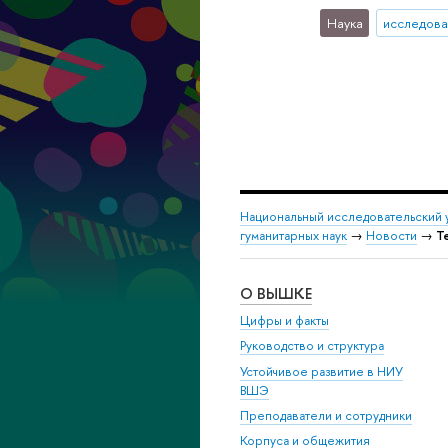
Наука
исследова
Национальный исследовательский 
гуманитарных наук
→
Новости
→
Т
О ВЫШКЕ
Цифры и факты
Руководство и структура
Устойчивое развитие в НИУ
ВШЭ
Преподаватели и сотрудники
Корпуса и общежития