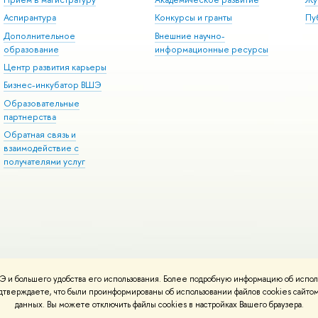
Аспирантура
Конкурсы и гранты
Пу
Дополнительное
Внешние научно-
образование
информационные ресурсы
Центр развития карьеры
Бизнес-инкубатор ВШЭ
Образовательные
партнерства
Обратная связь и
взаимодействие с
получателями услуг
 и большего удобства его использования. Более подробную информацию об испол
онтакты
Условия использования материалов
Политика конфиденциальност
подтверждаете, что были проинформированы об использовании файлов cookies сай
ботаны в
Школе дизайна НИУ ВШЭ
данных. Вы можете отключить файлы cookies в настройках Вашего браузера.