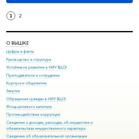
1
2
О ВЫШКЕ
ОБ
Цифры и факты
Ли
Руководство и структура
Дов
Устойчивое развитие в НИУ ВШЭ
Ол
Преподаватели и сотрудники
При
Корпуса и общежития
Вы
Закупки
При
Обращения граждан в НИУ ВШЭ
Ас
Фонд целевого капитала
До
Противодействие коррупции
Цен
Сведения о доходах, расходах, об имуществе и
Би
обязательствах имущественного характера
Об
Сведения об образовательной организации
Обр