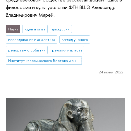
философии и культурологии ФГН ВШЭ Александр
Владимирович Марей.
Наука
идеи и опыт
дискуссии
исследования и аналитика
взгляд ученого
репортаж о событии
религия и власть
Институт классического Востока и античности
24 июня 2022