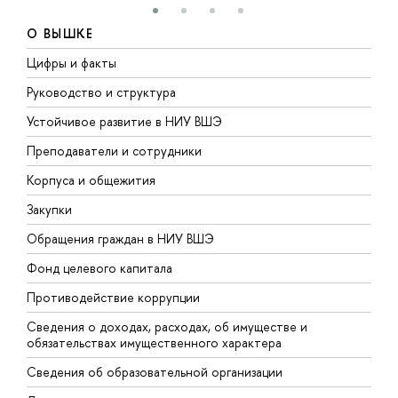
О ВЫШКЕ
Цифры и факты
Л
Руководство и структура
Д
Устойчивое развитие в НИУ ВШЭ
О
Преподаватели и сотрудники
П
Корпуса и общежития
В
Закупки
П
Обращения граждан в НИУ ВШЭ
А
Фонд целевого капитала
Д
Противодействие коррупции
Ц
Сведения о доходах, расходах, об имуществе и
Б
обязательствах имущественного характера
О
Сведения об образовательной организации
О