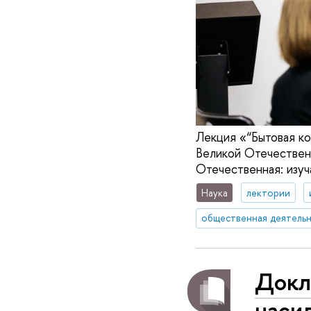
Лекция «“Бытовая к
Великой Отечественн
Отечественная: изуч
Наука
лектории
общественная деятель
Докл
насил