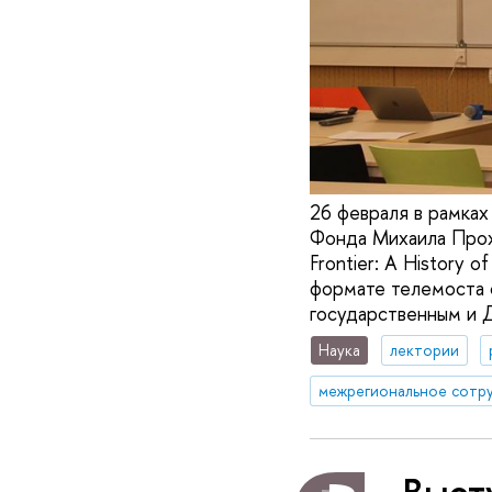
26 февраля в рамка
Фонда Михаила Прох
Frontier: A History 
формате телемоста 
государственным и 
Наука
лектории
межрегиональное сотр
Выст