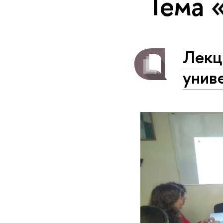
Тема 
Лекц
унив