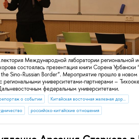
х лектория Международной лаборатории региональной и
орова состоялась презентация книги Сорена Урбански 
of the Sino-Russian Border”. Мероприятие прошло в ново
с региональными университетами-партнерами – Тихоок
Дальневосточным федеральным университетами.
репортаж о событии
Китайская восточная железная дорога
удничество
российско-китайские отношения
упление Арсения Старкова в