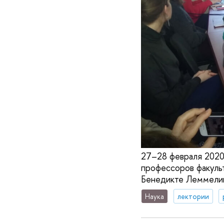
27–28 февраля 2020
профессоров факульт
Бенедикте Леммелин 
Наука
лектории