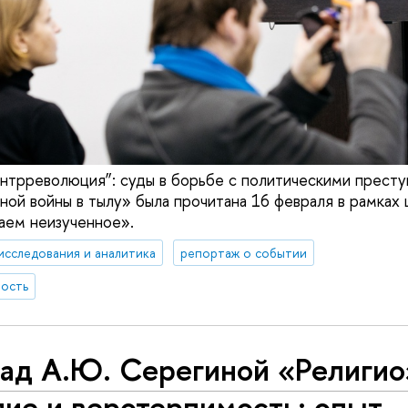
онтрреволюция”: суды в борьбе с политическими престу
ой войны в тылу» была прочитана 16 февраля в рамках 
аем неизученное».
исследования и аналитика
репортаж о событии
ность
ад А.Ю. Серегиной «Религио
ие и ве­ро­тер­пи­мость: опыт