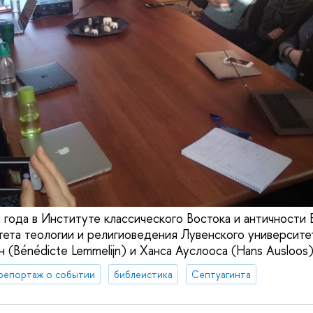
 года в Институте классического Востока и античност
ета теологии и религиоведения Лувенского университе
(Bénédicte Lemmelijn) и Ханса Ауслооса (Hans Ausloos)
репортаж о событии
библеистика
Септуагинта