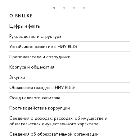
О ВЫШКЕ
Цифры и факты
Л
Руководство и структура
Д
Устойчивое развитие в НИУ ВШЭ
О
Преподаватели и сотрудники
П
Корпуса и общежития
В
Закупки
П
Обращения граждан в НИУ ВШЭ
А
Фонд целевого капитала
Д
Противодействие коррупции
Ц
Сведения о доходах, расходах, об имуществе и
Б
обязательствах имущественного характера
О
Сведения об образовательной организации
О