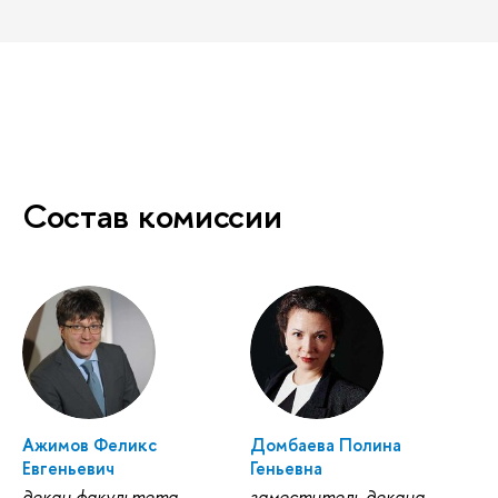
Состав комиссии
Ажимов Феликс
Домбаева Полина
Евгеньевич
Геньевна
декан факультета
заместитель декана,