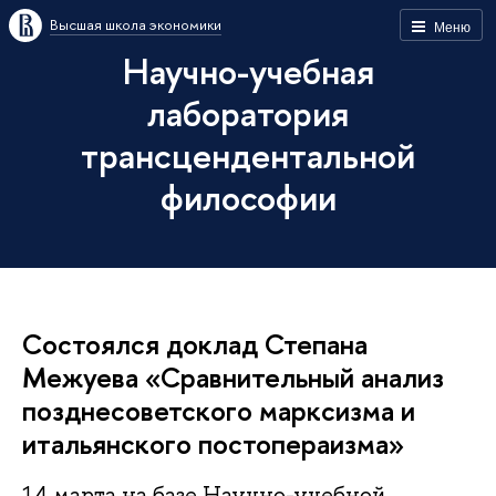
Высшая школа экономики
Меню
Научно-учебная
лаборатория
трансцендентальной
философии
Состоялся доклад Степана
Межуева «Сравнительный анализ
позднесоветского марксизма и
итальянского постопераизма»
14 марта на базе Научно-учебной