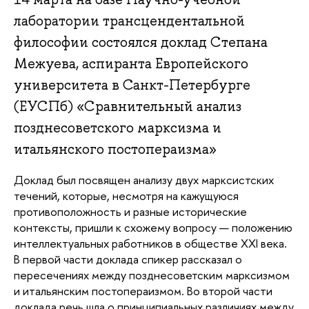
лаборатории трансцендентальной
философии состоялся доклад Степана
Межуева, аспиранта Европейского
университета в Санкт-Петербурге
(ЕУСПб) «Сравнительный анализ
позднесоветского марксизма и
итальянского постопераизма»
Доклад был посвящен анализу двух марксистских 
течений, которые, несмотря на кажущуюся 
противоположность и разные исторические 
контексты, пришли к схожему вопросу — положению 
интеллектуальных работников в обществе ХХI века. 
В первой части доклада спикер рассказал о 
пересечениях между позднесоветским марксизмом 
и итальянским постопераизмом. Во второй части 
доклада речь шла о принципиальных различиях между 