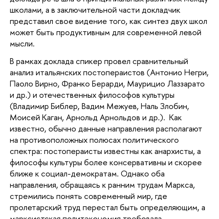
школами, а в заключительной части докладчик 
представил свое видение того, как синтез двух школ 
может быть продуктивным для современной левой 
мысли. 
В рамках доклада спикер провел сравнительный 
анализ итальянских постопераистов (Антонио Негри, 
Паоло Вирно, Франко Берарди, Маурицио Лаззарато 
и др.) и отечественных философов культуры 
(Владимир Библер, Вадим Межуев, Наль Злобин, 
Моисей Каган, Арнольд Арнольдов и др.).  Как 
известно, обычно данные направления располагают 
на противоположных полюсах политического 
спектра: постопераисты известны как анархисты, а 
философы культуры более консервативны и скорее 
ближе к социал-демократам. Однако оба 
направления, обращаясь к ранним трудам Маркса, 
стремились понять современный мир, где 
пролетарский труд перестал быть определяющим, а 
марксистская политэкономия требовала 