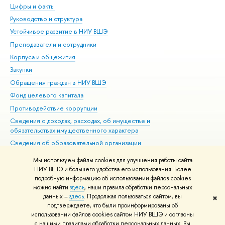
Цифры и факты
Ли
Руководство и структура
Дов
Устойчивое развитие в НИУ ВШЭ
Ол
Преподаватели и сотрудники
При
Корпуса и общежития
Вы
Закупки
При
Обращения граждан в НИУ ВШЭ
Ас
Фонд целевого капитала
До
Противодействие коррупции
Цен
Сведения о доходах, расходах, об имуществе и
Би
обязательствах имущественного характера
Об
Сведения об образовательной организации
Обр
Людям с ограниченными возможностями здоровья
Мы используем файлы cookies для улучшения работы сайта
Единая платежная страница
НИУ ВШЭ и большего удобства его использования. Более
подробную информацию об использовании файлов cookies
Работа в Вышке
можно найти
здесь
, наши правила обработки персональных
данных –
здесь
. Продолжая пользоваться сайтом, вы
✖
Редактору
подтверждаете, что были проинформированы об
© НИУ ВШЭ 1993–2026
Адреса и контакты
Условия использования
использовании файлов cookies сайтом НИУ ВШЭ и согласны
с нашими правилами обработки персональных данных. Вы
материалов
Политика конфиденциальности
Карта сайта