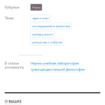
Рубрики
Наука
Темы
идеи и опыт
исследования и аналитика
взгляд ученого
репортаж о событии
Научно-учебная лаборатория
В статье
упомянуты
трансцендентальной философии
О ВЫШКЕ
ОБ