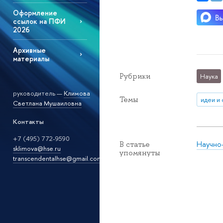
Оформление
ссылок на ПФИ
2026
Архивные
материалы
Рубрики
Наука
руководитель —
Климова
Темы
идеи и
Светлана Мушаиловна
Контакты
+7 (495) 772-9590
Научно
В статье
sklimova@hse.ru
упомянуты
transcendentalhse@gmail.com