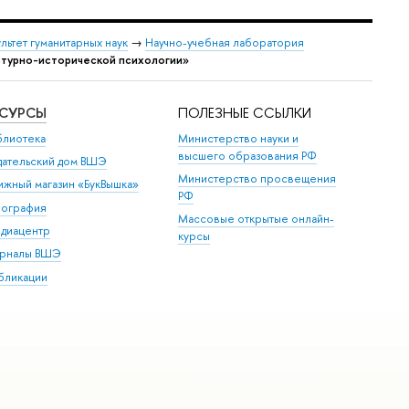
льтет гуманитарных наук
→
Научно-учебная лаборатория
льтурно-исторической психологии»
ЕСУРСЫ
ПОЛЕЗНЫЕ ССЫЛКИ
блиотека
Министерство науки и
высшего образования РФ
дательский дом ВШЭ
Министерство просвещения
ижный магазин «БукВышка»
РФ
пография
Массовые открытые онлайн-
диацентр
курсы
рналы ВШЭ
бликации