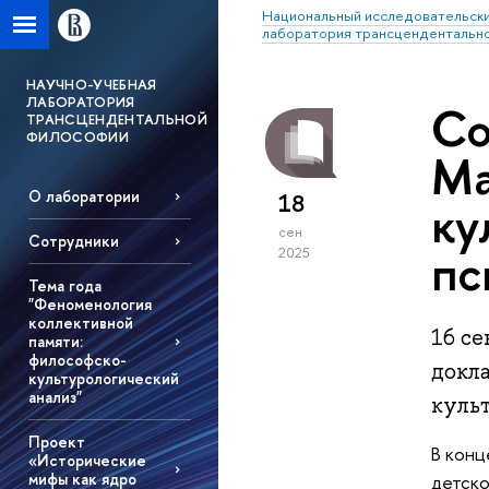
Национальный исследовательски
лаборатория трансцендентальн
НАУЧНО-УЧЕБНАЯ
ЛАБОРАТОРИЯ
Со
ТРАНСЦЕНДЕНТАЛЬНОЙ
ФИЛОСОФИИ
Ма
О лаборатории
18
ку
сен
Сотрудники
пс
2025
Тема года
"Феноменология
коллективной
16 с
памяти:
философско-
докл
культурологический
анализ"
куль
Проект
В конц
«Исторические
мифы как ядро
детско