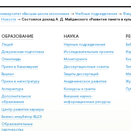
университет «Высшая школа экономики»
→
Учебные подразделения
→
Факу
→
Новости
→
Состоялся доклад А. Д. Майданского «Развитие памяти в ку
ОБРАЗОВАНИЕ
НАУКА
Р
Лицей
Научные подразделения
Би
Довузовская подготовка
Исследовательские проекты
Из
Олимпиады
Мониторинги
Кн
Прием в бакалавриат
Диссертационные советы
Ти
Вышка+
Защиты диссертаций
Ме
Прием в магистратуру
Академическое развитие
Жу
Аспирантура
Конкурсы и гранты
Пу
Дополнительное
Внешние научно-
образование
информационные ресурсы
Центр развития карьеры
Бизнес-инкубатор ВШЭ
Образовательные
партнерства