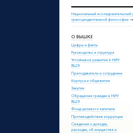
Национальный исследовательский 
трансцендентальной философии
О ВЫШКЕ
Цифры и факты
Руководство и структура
Устойчивое развитие в НИУ
ВШЭ
Преподаватели и сотрудники
Корпуса и общежития
Закупки
Обращения граждан в НИУ
ВШЭ
Фонд целевого капитала
Противодействие коррупции
Сведения о доходах,
расходах, об имуществе и