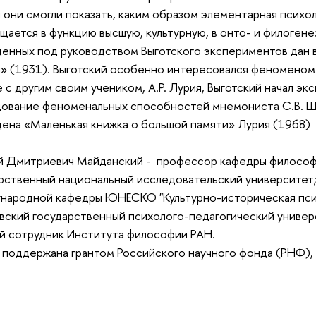
 они смогли показать, каким образом элементарная психо
щается в функцию высшую, культурную, в онто- и филогене
енных под руководством Выготского экспериментов дан в
» (1931). Выготский особенно интересовался феноменом
 с другим своим учеником, А.Р. Лурия, Выготский начал э
ование феноменальных способностей мнемониста С.В. Ш
ена «Маленькая книжка о большой памяти» Лурия (1968)
й Дмитриевич Майданский - профессор кафедры философ
рственный национальный исследовательский университет
ародной кафедры ЮНЕСКО "Культурно-историческая псих
ский государственный психолого-педагогический универ
й сотрудник Института философии РАН.
 поддержана грантом Российского научного фонда (РНФ),