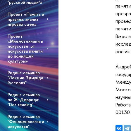
"русской мысли"»
памяти
превра
Проект «Память и
правила: анализ
провед
игровых сцен»
памяти
Вместе
Проект
«Мнемотехники в
исслед
искусстве: от
посвящ
искусства памяти
до помнящей
культуры»
Андре
Ридинг-семинар
госуда
"Лекции Эдмунда
Междун
Гуссерля"
Москов
Ридинг-семинар
научны
по Ж. Деррида:
Работа
"Der-reading"
00130
Ридинг-семинар
"Феноменология и
искусство"