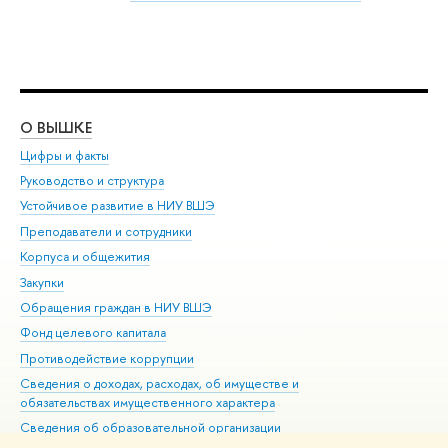
О ВЫШКЕ
ОБ
Цифры и факты
Ли
Руководство и структура
Дов
Устойчивое развитие в НИУ ВШЭ
Ол
Преподаватели и сотрудники
При
Корпуса и общежития
Вы
Закупки
При
Обращения граждан в НИУ ВШЭ
Ас
Фонд целевого капитала
До
Противодействие коррупции
Цен
Сведения о доходах, расходах, об имуществе и
Би
обязательствах имущественного характера
Об
Сведения об образовательной организации
Обр