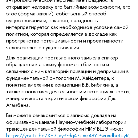
открывает человеку его бытийные возможности, его 
этос (форма-жизни), собственный способ 
существования и, наконец, праздность 
интерпретируется как необходимое условие самой 
политики, которая определяется в докладе как 
пространство потенциальности и проективности 
человеческого существования. 
Для реализации поставленного замысла спикер 
обращается к анализу феномена близости и 
связанных с ним категорий привации и депривации в 
фундаментальной онтологии М. Хайдеггера, к 
понятию амехании в концепции В.В. Бибихина, а 
также к понятиям деятельности и потенциальности, 
манеры и жеста в критической философии Дж. 
Агамбена.
Вы можете ознакомиться с записью доклада на 
официальном канале Научно-учебной лаборатории 
трансцендентальной философии НИУ ВШЭ ниже: 
https://youtu.be/XS7Lay3Fdg4?si=z48Y-PwuxdbeLuyR
. 