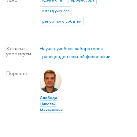
Темы
идеи и опыт
профессора
взгляд ученого
репортаж о событии
Научно-учебная лаборатория
В статье
упомянуты
трансцендентальной философии
Персоны
Слобода
Николай
Михайлович