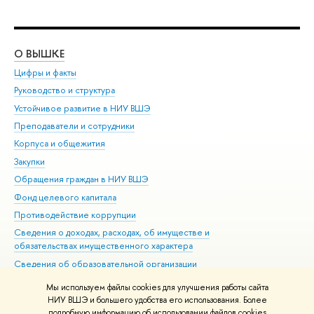
О ВЫШКЕ
ОБ
Цифры и факты
Ли
Руководство и структура
Дов
Устойчивое развитие в НИУ ВШЭ
Ол
Преподаватели и сотрудники
При
Корпуса и общежития
Вы
Закупки
При
Обращения граждан в НИУ ВШЭ
Ас
Фонд целевого капитала
До
Противодействие коррупции
Цен
Сведения о доходах, расходах, об имуществе и
Би
обязательствах имущественного характера
Об
Сведения об образовательной организации
Обр
Людям с ограниченными возможностями здоровья
Мы используем файлы cookies для улучшения работы сайта
Единая платежная страница
НИУ ВШЭ и большего удобства его использования. Более
подробную информацию об использовании файлов cookies