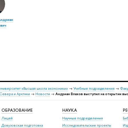
Андриан
вич
университет «Высшая школа экономики»
→
Учебные подразделения
→
Факу
Севера и Арктики
→
Новости
→
Андриан Влахов выступил на открытии вы
ОБРАЗОВАНИЕ
НАУКА
Р
Лицей
Научные подразделения
Би
Довузовская подготовка
Исследовательские проекты
Из