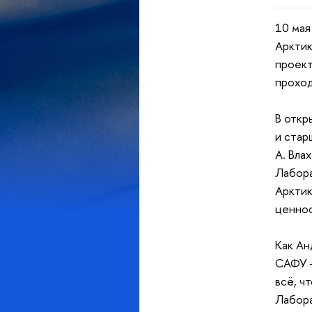
10 мая
Арктик
проект
проход
В откр
и стар
А. Вла
Лабора
Арктик
ценнос
Как Ан
САФУ —
всё, ч
Лабора