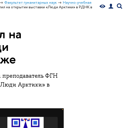
Факультет гуманитарных наук
Научно-учебная
пил на открытии выставки «Люди Арктики» в РДНК в
л на
ди
иже
й преподаватель ФГН
«Люди Арктики» в