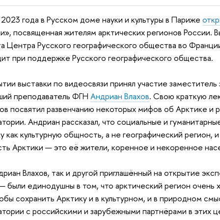
 2023 года в Русском доме науки и культуры в Париже
откр
и», посвященная жителям арктических регионов России. В
а Центра Русского географического общества во Франци
ит при поддержке Русского географического общества.
ытии выставки по видеосвязи принял участие заместител
ший преподаватель ФГН
Андриан Влахов
. Свою краткую ле
хов посвятил развенчанию некоторых мифов об Арктике и 
тории. Андриан рассказал, что социальные и гуманитарны
у как культурную общность, а не географический регион, 
ть Арктики — это её жители, коренное и некоренное на
дриан Влахов, так и другой приглашённый на открытие экс
 были единодушны в том, что арктический регион очень 
тобы сохранить Арктику и в культурном, и в природном см
тории с российскими и зарубежными партнёрами в этих ц