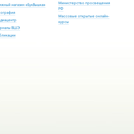
Министерство просвещения
ижный магазин «БукВышка»
РФ
пография
Массовые открытые онлайн-
диацентр
курсы
рналы ВШЭ
бликации