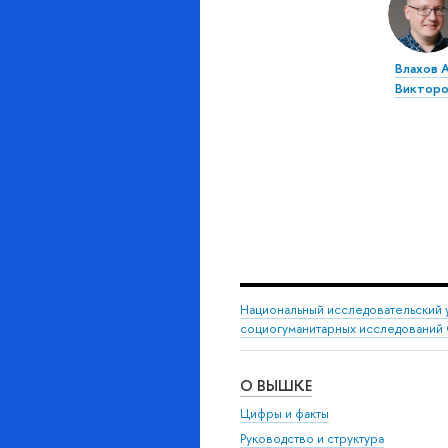
Влахов 
Викторо
Национальный исследовательский 
социогуманитарных исследований 
О ВЫШКЕ
Цифры и факты
Руководство и структура