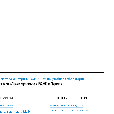
льтет гуманитарных наук
→
Научно-учебная лаборатория
ставки «Люди Арктики» в РДНК в Париже
ЕСУРСЫ
ПОЛЕЗНЫЕ ССЫЛКИ
блиотека
Министерство науки и
высшего образования РФ
дательский дом ВШЭ