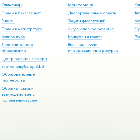
Олимпиады
Мониторинги
Кн
Прием в бакалавриат
Диссертационные советы
Ти
Вышка+
Защиты диссертаций
Ме
Прием в магистратуру
Академическое развитие
Жу
Аспирантура
Конкурсы и гранты
Пу
Дополнительное
Внешние научно-
образование
информационные ресурсы
Центр развития карьеры
Бизнес-инкубатор ВШЭ
Образовательные
партнерства
Обратная связь и
взаимодействие с
получателями услуг