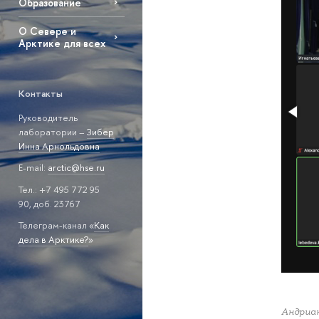
Образование
О Севере и
Арктике для всех
Контакты
Руководитель
лаборатории –
Зибер
Инна Арнольдовна
E-mail:
arctic@hse.ru
Тел.: +7 495 772 95
90, доб. 23767
Телеграм-канал «
Как
дела в Арктике?
»
Андриан