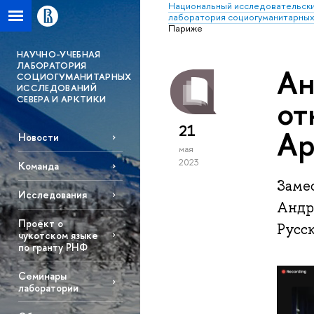
Национальный исследовательски
лаборатория социогуманитарных
Париже
НАУЧНО-УЧЕБНАЯ
ЛАБОРАТОРИЯ
Ан
СОЦИОГУМАНИТАРНЫХ
ИССЛЕДОВАНИЙ
СЕВЕРА И АРКТИКИ
от
21
Ар
Новости
мая
2023
Команда
Заме
Исследования
Андр
Проект о
Русс
чукотском языке
по гранту РНФ
Семинары
лаборатории