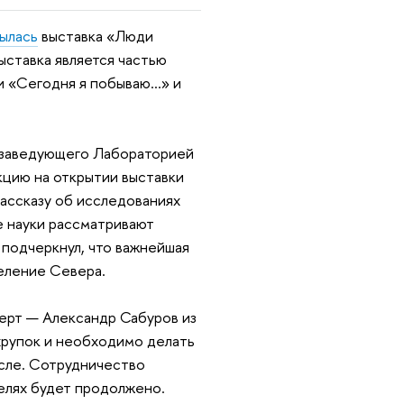
ылась
выставка «Люди
ыставка является частью
и «Сегодня я побываю…» и
ь заведующего Лабораторией
кцию на открытии выставки
рассказу об исследованиях
е науки рассматривают
и подчеркнул, что важнейшая
селение Севера.
перт — Александр Сабуров из
хрупок и необходимо делать
ысле. Сотрудничество
елях будет продолжено.