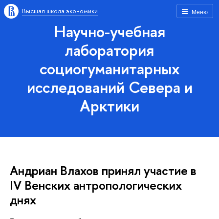
Высшая школа экономики
Меню
Научно-учебная
лаборатория
социогуманитарных
исследований Севера и
Арктики
Андриан Влахов принял участие в
IV Венских антропологических
днях