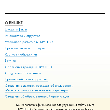
О ВЫШКЕ
ОБ
Цифры и факты
Ли
Руководство и структура
Дов
Устойчивое развитие в НИУ ВШЭ
Ол
Преподаватели и сотрудники
При
Корпуса и общежития
Вы
Закупки
При
Обращения граждан в НИУ ВШЭ
Ас
Фонд целевого капитала
До
Противодействие коррупции
Цен
Сведения о доходах, расходах, об имуществе и
Би
обязательствах имущественного характера
Об
Сведения об образовательной организации
Обр
Людям с ограниченными возможностями здоровья
Мы используем файлы cookies для улучшения работы сайта
Единая платежная страница
НИУ ВШЭ и большего удобства его использования. Более