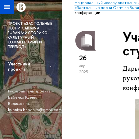
Национальный исследовательски
«Застольные песни Carmina Bura
конференции
ПРОЕКТ «ЗАСТОЛЬНЫЕ
ПЕСНИ CARMINA
Уч
BURANA: ИСТОРИКО-
КУЛЬТУРНЫЙ
КОММЕНТАРИЙ И
ст
ПЕРЕВОД»
26
Участники
апр
Дарья
проекта
2023
руко
конф
Руководитель проекта –
Бабенко Ксения
Вадимовна,
ksieniya.babenko@gmail.com