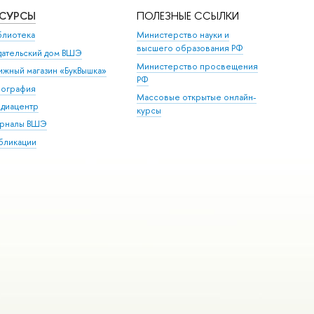
ЕСУРСЫ
ПОЛЕЗНЫЕ ССЫЛКИ
блиотека
Министерство науки и
высшего образования РФ
дательский дом ВШЭ
Министерство просвещения
ижный магазин «БукВышка»
РФ
пография
Массовые открытые онлайн-
диацентр
курсы
рналы ВШЭ
бликации