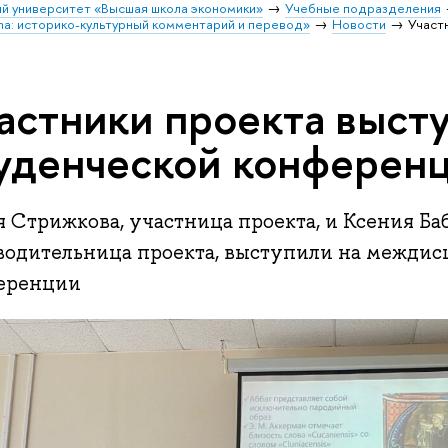
й университет «Высшая школа экономики»
Учебные подразделения
na: историко-культурный комментарий и перевод»
Новости
Участ
астники проекта выст
уденческой конферен
 Стрижкова, участница проекта, и Ксения Ба
водительница проекта, выступили на межди
еренции