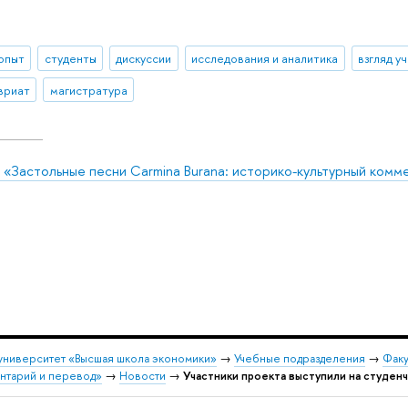
 опыт
студенты
дискуссии
исследования и аналитика
взгляд у
вриат
магистратура
 «Застольные песни Carmina Burana: историко-культурный комм
университет «Высшая школа экономики»
→
Учебные подразделения
→
Факу
ентарий и перевод»
→
Новости
→
Участники проекта выступили на студе