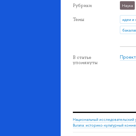
Рубрики
Наука
Темы
идеи и
бакала
Проект
В статье
упомянуты
Национальный исследовательский 
Burana: историко-культурный комм