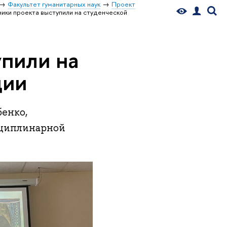
Факультет гуманитарных наук
Проект
ники проекта выступили на студенческой
упили на
ции
бенко,
сциплинарной