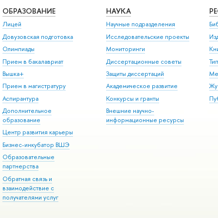
ОБРАЗОВАНИЕ
НАУКА
Р
Лицей
Научные подразделения
Би
Довузовская подготовка
Исследовательские проекты
Из
Олимпиады
Мониторинги
Кн
Прием в бакалавриат
Диссертационные советы
Ти
Вышка+
Защиты диссертаций
Ме
Прием в магистратуру
Академическое развитие
Жу
Аспирантура
Конкурсы и гранты
Пу
Дополнительное
Внешние научно-
образование
информационные ресурсы
Центр развития карьеры
Бизнес-инкубатор ВШЭ
Образовательные
партнерства
Обратная связь и
взаимодействие с
получателями услуг