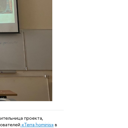
ительница проекта, 
дователей
 «Terra hominis»
 в 