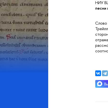
НИУ В
песни 
Слово 
Трейлл
сторон
отраже
рассмо
соотно