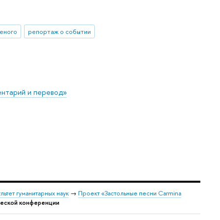
ченого
репортаж о событии
ентарий и перевод»
льтет гуманитарных наук
→
Проект «Застольные песни Carmina
нческой конференции