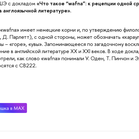
ШЭ с докладом 
«Что такое “wafna”: к рецепции одной с
в англоязычной литературе»
.
«wafna» имеет немецкие корни и, по утверждению филолого
, Д. Парлетт), с одной стороны, может обозначать «караул»
ы – «горе», «увы». Запоминающееся по загадочному воскл
ние в английской литературе XX и XXI веков. В ходе докл
трели, как слово «wafna» понимали У. Оден, Т. Пинчон и Э.
сятся с CB222.