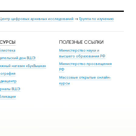
Центр цифровых архивных исследований
→
Группа по изучению
ЕСУРСЫ
ПОЛЕЗНЫЕ ССЫЛКИ
блиотека
Министерство науки и
высшего образования РФ
дательский дом ВШЭ
Министерство просвещения
ижный магазин «БукВышка»
РФ
пография
Массовые открытые онлайн-
диацентр
курсы
рналы ВШЭ
бликации