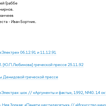
ей Граббе
мирнов.
занчеев
ста - Иван Бортник.
Электре» 06.12.91 и 11.12.91
. [Ю.П.Любимова] греческой прессе 25.11.92
лы Демидовой греческой прессе
«Электра»: шок // «Аргументы и факты», 1992, №40. 14 ок
 Нея Зоркая: «Памяти шестидесятых» // «Искусство кино