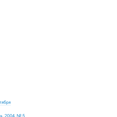
тября
». 2004. № 5