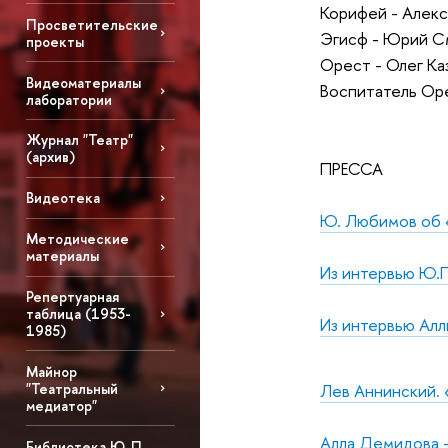
Корифей - Алекс
Просветительские
Эгисф - Юрий С
проекты
Орест - Олег Ка
Видеоматериалы
Воспитатель Оре
лаборатории
Журнал "Театр"
(архив)
ПРЕССА
Видеотека
Ю. Любимов об «
Методические
материалы
Из интервью Ю.П
Репертуарная
таблица (1953-
Из интервью Ал
1985)
Майнор
Лев Аннинский. 
"Театральный
медиатор"
Алла Демидова –
Библиотека Ю. П.