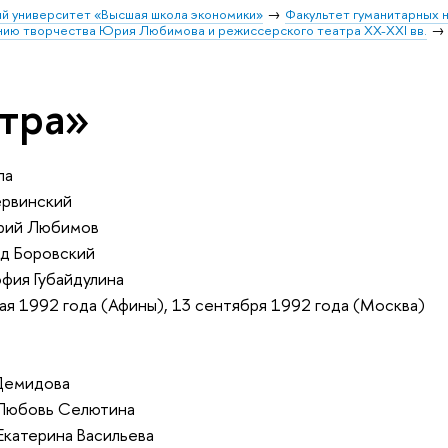
й университет «Высшая школа экономики»
Факультет гуманитарных н
ению творчества Юрия Любимова и режиссерского театра XX-XXI вв.
тра»
ла
ервинский
рий Любимов
ид Боровский
фия Губайдулина
ая 1992 года (Афины), 13 сентября 1992 года (Москва)
 Демидова
Любовь Селютина
Екатерина Васильева