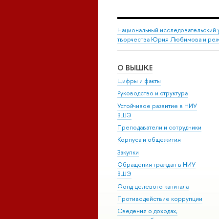
Национальный исследовательский 
творчества Юрия Любимова и режи
О ВЫШКЕ
Цифры и факты
Руководство и структура
Устойчивое развитие в НИУ
ВШЭ
Преподаватели и сотрудники
Корпуса и общежития
Закупки
Обращения граждан в НИУ
ВШЭ
Фонд целевого капитала
Противодействие коррупции
Сведения о доходах,