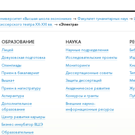
университет «Высшая школа экономики»
→
Факультет гуманитарных наук
→
ссерского театра XX-XXI вв.
→
«Электра»
ОБРАЗОВАНИЕ
НАУКА
Р
Лицей
Научные подразделения
Би
Довузовская подготовка
Исследовательские проекты
Из
Олимпиады
Мониторинги
Кн
Прием в бакалавриат
Диссертационные советы
Ти
Вышка+
Защиты диссертаций
Ме
Прием в магистратуру
Академическое развитие
Жу
Аспирантура
Конкурсы и гранты
Пу
Дополнительное
Внешние научно-
образование
информационные ресурсы
Центр развития карьеры
Бизнес-инкубатор ВШЭ
Образовательные