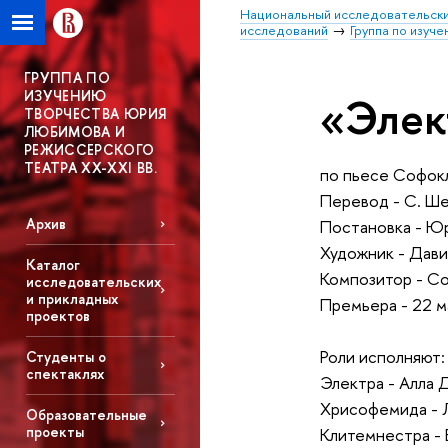
Национальный исследовательски
исследований
Группа по изуч
ГРУППА ПО
ИЗУЧЕНИЮ
«Элек
ТВОРЧЕСТВА ЮРИЯ
ЛЮБИМОВА И
РЕЖИССЕРСКОГО
ТЕАТРА XX-XXI ВВ.
по пьесе Софок
Перевод - С. Ш
Архив
Постановка - Ю
Художник - Дав
Каталог
Композитор - Со
исследовательских
и прикладных
Премьера - 22 м
проектов
Роли исполняют:
Студенты о
спектаклях
Электра - Алла
Хрисофемида - 
Образовательные
проекты
Клитемнестра - 