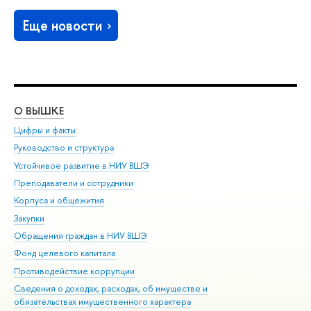
Еще новости
О ВЫШКЕ
ОБ
Цифры и факты
Ли
Руководство и структура
Дов
Устойчивое развитие в НИУ ВШЭ
Ол
Преподаватели и сотрудники
При
Корпуса и общежития
Вы
Закупки
При
Обращения граждан в НИУ ВШЭ
Ас
Фонд целевого капитала
До
Противодействие коррупции
Цен
Сведения о доходах, расходах, об имуществе и
Би
обязательствах имущественного характера
Об