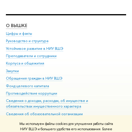
О ВЫШКЕ
ОБ
Цифры и факты
Ли
Руководство и структура
Дов
Устойчивое развитие в НИУ ВШЭ
Ол
Преподаватели и сотрудники
При
Корпуса и общежития
Вы
Закупки
При
Обращения граждан в НИУ ВШЭ
Ас
Фонд целевого капитала
До
Противодействие коррупции
Цен
Сведения о доходах, расходах, об имуществе и
Би
обязательствах имущественного характера
Об
Сведения об образовательной организации
Обр
Людям с ограниченными возможностями здоровья
Мы используем файлы cookies для улучшения работы сайта
Единая платежная страница
НИУ ВШЭ и большего удобства его использования. Более