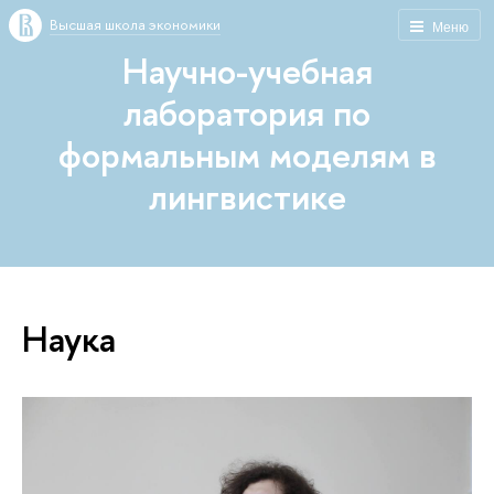
Высшая школа экономики
Меню
Научно-учебная
лаборатория по
формальным моделям в
лингвистике
Наука