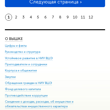
Следующая страница
1
2
3
4
5
6
7
8
9
10
11
12
О ВЫШКЕ
ОБ
Цифры и факты
Ли
Руководство и структура
Дов
Устойчивое развитие в НИУ ВШЭ
Ол
Преподаватели и сотрудники
При
Корпуса и общежития
Вы
Закупки
При
Обращения граждан в НИУ ВШЭ
Ас
Фонд целевого капитала
До
Противодействие коррупции
Цен
Сведения о доходах, расходах, об имуществе и
Би
обязательствах имущественного характера
Об