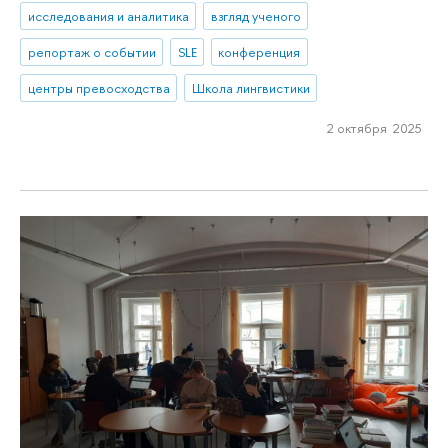
исследования и аналитика
взгляд ученого
репортаж о событии
SLE
конференция
центры превосходства
Школа лингвистики
2 октября 2025