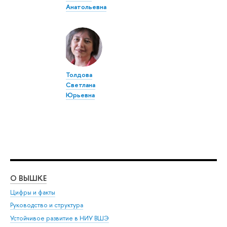
Анатольевна
Толдова
Светлана
Юрьевна
О ВЫШКЕ
ОБ
Цифры и факты
Ли
Руководство и структура
Дов
Устойчивое развитие в НИУ ВШЭ
Ол