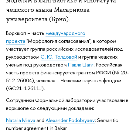
моделям в лингвистике и Института
чешского языка Масарикова
университета (Брно).
Воркшоп – часть
международного
проекта
"Морфология согласования", в котором
участвует группа российских исследователей под
руководством
С. Ю. Толдовой
и группа чешских
учёных под руководством
Павла Цаги
. Российская
часть проекта финансируется грантом РФФИ (№ 20-
512-26004), чешская – Чешским научным фондом
(GC21-12611J).
Сотрудники Формальной лаборатории участвовали в
воркшопе со следующими докладами:
Natalia Ivlieva
and
Alexander Podobryaev
: Semantic
number agreement in Balkar