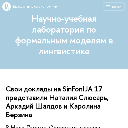
Высшая школа экономики
Меню
Научно-учебная
лаборатория по
формальным моделям в
лингвистике
Свои доклады на SinFonIJA 17
представили Наталия Слюсарь,
Аркадий Шалдов и Каролина
Берзина
В Нова-Горице, Словения, прошла