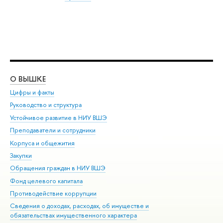
О ВЫШКЕ
ОБ
Цифры и факты
Ли
Руководство и структура
Дов
Устойчивое развитие в НИУ ВШЭ
Ол
Преподаватели и сотрудники
При
Корпуса и общежития
Вы
Закупки
При
Обращения граждан в НИУ ВШЭ
Ас
Фонд целевого капитала
До
Противодействие коррупции
Цен
Сведения о доходах, расходах, об имуществе и
Би
обязательствах имущественного характера
Об