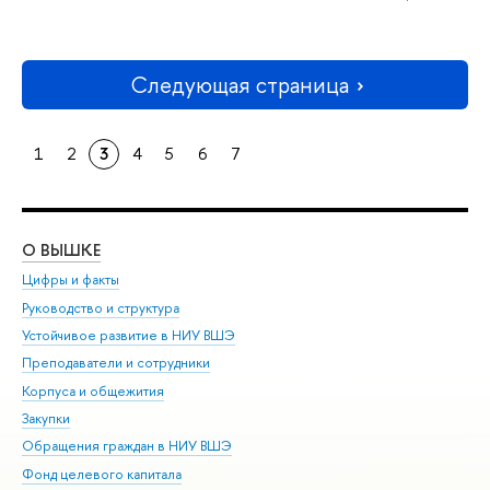
Следующая страница
1
2
3
4
5
6
7
О ВЫШКЕ
ОБ
Цифры и факты
Ли
Руководство и структура
Дов
Устойчивое развитие в НИУ ВШЭ
Ол
Преподаватели и сотрудники
При
Корпуса и общежития
Вы
Закупки
При
Обращения граждан в НИУ ВШЭ
Ас
Фонд целевого капитала
До