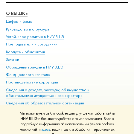
О ВЫШКЕ
ОБ
Цифры и факты
Ли
Руководство и структура
Дов
Устойчивое развитие в НИУ ВШЭ
Ол
Преподаватели и сотрудники
При
Корпуса и общежития
Вы
Закупки
При
Обращения граждан в НИУ ВШЭ
Ас
Фонд целевого капитала
До
Противодействие коррупции
Цен
Сведения о доходах, расходах, об имуществе и
Би
обязательствах имущественного характера
Об
Сведения об образовательной организации
Обр
Людям с ограниченными возможностями здоровья
Мы используем файлы cookies для улучшения работы сайта
Единая платежная страница
НИУ ВШЭ и большего удобства его использования. Более
подробную информацию об использовании файлов cookies
Работа в Вышке
можно найти
здесь
, наши правила обработки персональных