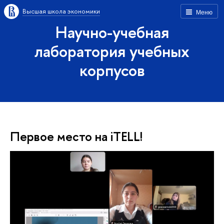
Высшая школа экономики
Меню
Научно-учебная
лаборатория учебных
корпусов
Первое место на iTELL!