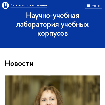
Высшая школа экономики
Меню
Научно-учебная
лаборатория учебных
корпусов
Новости