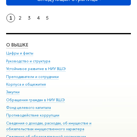
1
2
3
4
5
О ВЫШКЕ
ОБ
Цифры и факты
Ли
Руководство и структура
Дов
Устойчивое развитие в НИУ ВШЭ
Ол
Преподаватели и сотрудники
При
Корпуса и общежития
Вы
Закупки
При
Обращения граждан в НИУ ВШЭ
Ас
Фонд целевого капитала
До
Противодействие коррупции
Цен
Сведения о доходах, расходах, об имуществе и
Би
обязательствах имущественного характера
Об
Сведения об образовательной организации