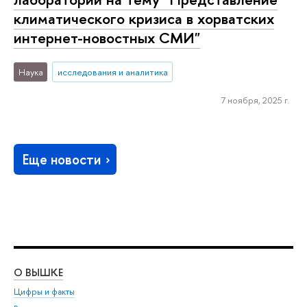
климатического кризиса в хорватских
интернет-новостных СМИ"
Наука
исследования и аналитика
7 ноября, 2025 г.
Еще новости
О ВЫШКЕ
ОБ
Цифры и факты
Ли