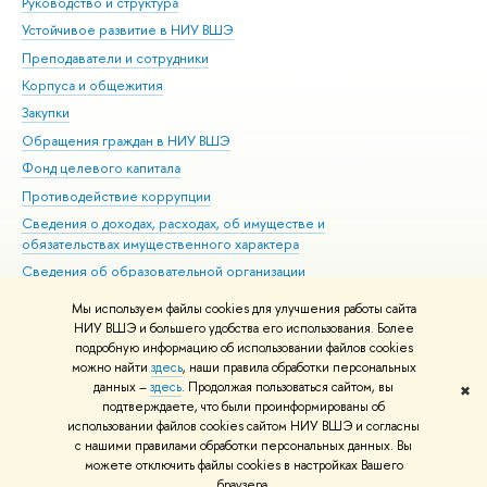
Руководство и структура
Дов
Устойчивое развитие в НИУ ВШЭ
Ол
Преподаватели и сотрудники
При
Корпуса и общежития
Вы
Закупки
При
Обращения граждан в НИУ ВШЭ
Ас
Фонд целевого капитала
До
Противодействие коррупции
Цен
Сведения о доходах, расходах, об имуществе и
Би
обязательствах имущественного характера
Об
Сведения об образовательной организации
Обр
Людям с ограниченными возможностями здоровья
Мы используем файлы cookies для улучшения работы сайта
Единая платежная страница
НИУ ВШЭ и большего удобства его использования. Более
подробную информацию об использовании файлов cookies
Работа в Вышке
можно найти
здесь
, наши правила обработки персональных
данных –
здесь
. Продолжая пользоваться сайтом, вы
✖
Редактору
подтверждаете, что были проинформированы об
© НИУ ВШЭ 1993–2026
Адреса и контакты
Условия использования
использовании файлов cookies сайтом НИУ ВШЭ и согласны
с нашими правилами обработки персональных данных. Вы
материалов
Политика конфиденциальности
Карта сайта
можете отключить файлы cookies в настройках Вашего
Шрифты HSE Sans и HSE Slab разработаны в
Школе дизайна НИУ ВШЭ
браузера.