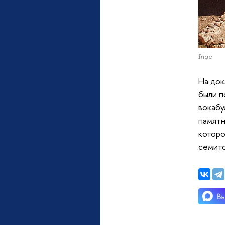
Inge
На док
были п
вокабу
памятн
которо
семитс