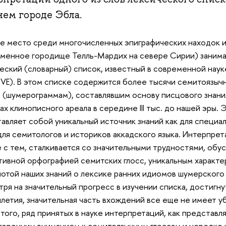
нем городе Эбла.
 место среди многочисленных эпиграфических находок 
менное городище Телль-Мардих на севере Сирии) заним
еский (словарный) список, известный в современной науке
a (VE). В этом списке содержится более тысячи семитоязыч
 (шумерограммам), составлявшим основу писцового знания
ах клинописного ареала в середине III тыс. до нашей эры.
авляет собой уникальный источник знаний как для специал
для семитологов и историков аккадского языка. Интерпрет
 с тем, сталкивается со значительными трудностями, обус
ивной орфографией семитских глосс, уникальным характ
отой наших знаний о лексике ранних идиомов шумерского 
ря на значительный прогресс в изучении списка, достигн
летия, значительная часть вхождений все еще не имеет 
того, ряд принятых в науке интерпретаций, как представля
оронним вниманием к семитоязычным глоссам и нередко 