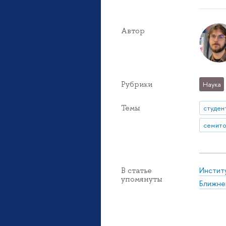
Автор
Рубрики
Наука
Темы
студен
семито
Инстит
В статье
упомянуты
Ближне