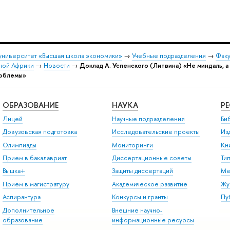
университет «Высшая школа экономики»
→
Учебные подразделения
→
Факу
рной Африки
→
Новости
→
Доклад А. Успенского (Литвина) «Не миндаль, 
роблемы»
ОБРАЗОВАНИЕ
НАУКА
Р
Лицей
Научные подразделения
Би
Довузовская подготовка
Исследовательские проекты
Из
Олимпиады
Мониторинги
Кн
Прием в бакалавриат
Диссертационные советы
Ти
Вышка+
Защиты диссертаций
Ме
Прием в магистратуру
Академическое развитие
Жу
Аспирантура
Конкурсы и гранты
Пу
Дополнительное
Внешние научно-
образование
информационные ресурсы