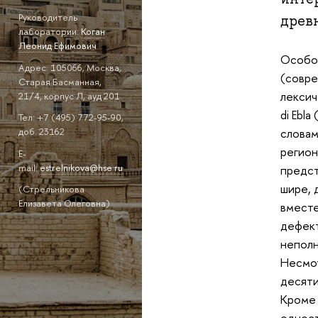
Руководитель
древ
лаборатории:
Коган
Леонид Ефимович
Особое
Адрес: 105066, Москва,
(совре
Старая Басманная,
лексич
21/4, корпус Л, ауд 201
di Ebl
Тел: +7 (495) 772-95-90,
словам
доб. 23162
регион
E-
mail:
estrelnikova@hse.ru
предст
шире, 
(Стрельникова
Елизавета Олеговна)
вместе
дефект
неполн
Несмот
десяти
Кроме 
одност