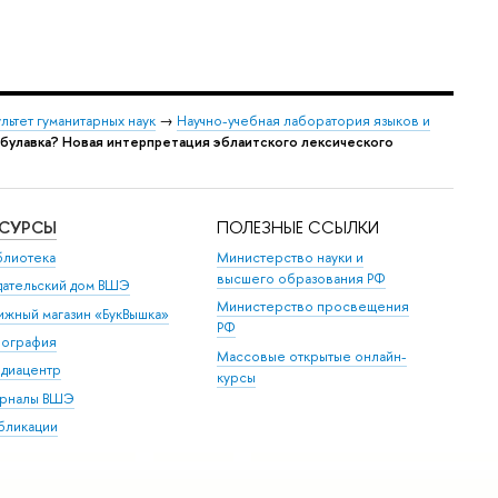
льтет гуманитарных наук
→
Научно-учебная лаборатория языков и
а булавка? Новая интерпретация эблаитского лексического
ЕСУРСЫ
ПОЛЕЗНЫЕ ССЫЛКИ
блиотека
Министерство науки и
высшего образования РФ
дательский дом ВШЭ
Министерство просвещения
ижный магазин «БукВышка»
РФ
пография
Массовые открытые онлайн-
диацентр
курсы
рналы ВШЭ
бликации