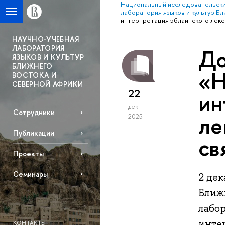
Национальный исследовательски
лаборатория языков и культур Б
интерпретация эблаитского лекс
НАУЧНО-УЧЕБНАЯ
ЛАБОРАТОРИЯ
До
ЯЗЫКОВ И КУЛЬТУР
БЛИЖНЕГО
«Н
ВОСТОКА И
СЕВЕРНОЙ АФРИКИ
22
ин
дек
Сотрудники
ле
2025
Публикации
св
Проекты
Семинары
2 де
Ближ
лабо
интер
КОНТАКТЫ