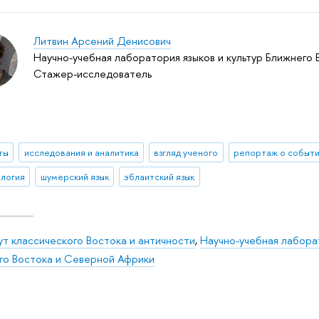
Литвин Арсений Денисович
Научно-учебная лаборатория языков и культур Ближнего
Стажер-исследователь
ты
исследования и аналитика
взгляд ученого
репортаж о событ
логия
шумерский язык
эблаитский язык
ут классического Востока и античности
,
Научно-учебная лаборат
го Востока и Северной Африки