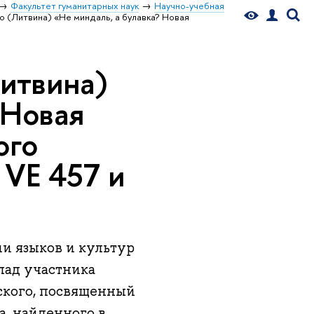
Факультет гуманитарных наук
Научно-учебная
о (Литвина) «Не миндаль, а булавка? Новая
Литвина)
 Новая
ого
 VE 457 и
ии языков и культур
лад участника
ского, посвященный
а, найденного в