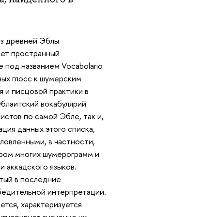
из древней Эблы
ает пространный
 под названием Vocabolario
ных глосс к шумерским
 и писцовой практики в
 Эблаитский вокабулярий
истов по самой Эбле, так и,
ация данных этого списка,
ловленными, в частности,
ером многих шумерограмм и
и аккадского языков.
утый в последние
убедительной интерпретации.
ется, характеризуется
игнорирует значение их