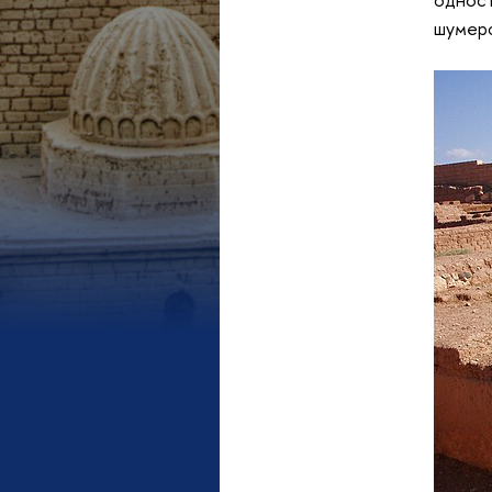
шумерс