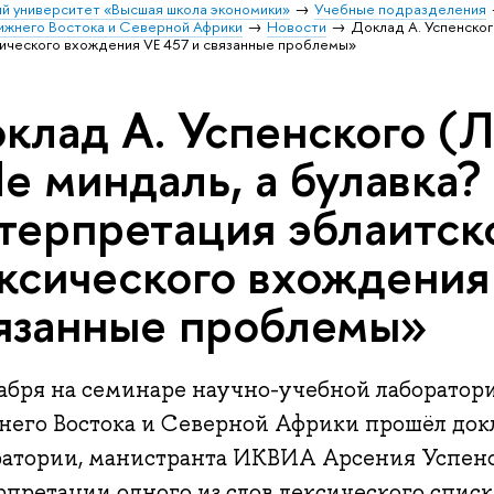
й университет «Высшая школа экономики»
Учебные подразделения
лижнего Востока и Северной Африки
Новости
Доклад А. Успенског
ического вхождения VE 457 и связанные проблемы»
клад А. Успенского (
е миндаль, а булавка?
терпретация эблаитск
ксического вхождения
язанные проблемы»
кабря на семинаре научно-учебной лаборатор
него Востока и Северной Африки прошёл док
ратории, манистранта ИКВИА Арсения Успен
претации одного из слов лексического списк