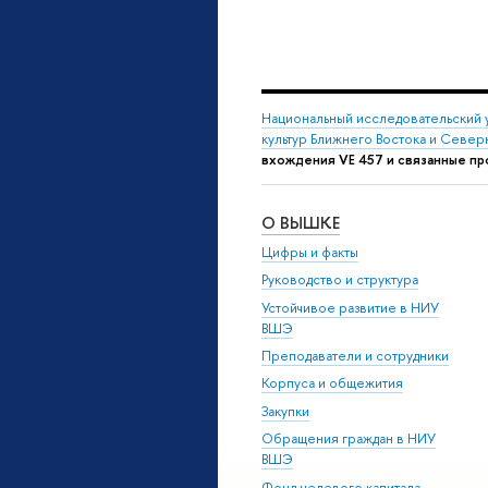
Национальный исследовательский 
культур Ближнего Востока и Севе
вхождения VE 457 и связанные п
О ВЫШКЕ
Цифры и факты
Руководство и структура
Устойчивое развитие в НИУ
ВШЭ
Преподаватели и сотрудники
Корпуса и общежития
Закупки
Обращения граждан в НИУ
ВШЭ
Фонд целевого капитала