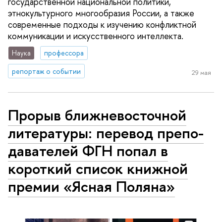
государственной национальной политики,
этнокультурного многообразия России, а также
современные подходы к изучению конфликтной
коммуникации и искусственного интеллекта.
Наука
профессора
репортаж о событии
29 мая
Прорыв ближ­не­во­сточ­ной
литературы: перевод пре­по­
да­ва­те­лей ФГН попал в
короткий список книжной
премии «Ясная Поляна»