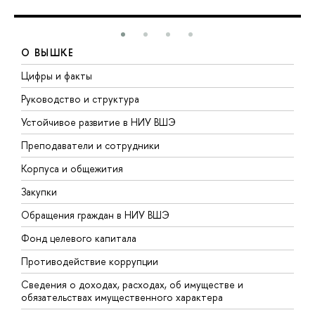
О ВЫШКЕ
Цифры и факты
Л
Руководство и структура
Д
Устойчивое развитие в НИУ ВШЭ
О
Преподаватели и сотрудники
П
Корпуса и общежития
В
Закупки
П
Обращения граждан в НИУ ВШЭ
А
Фонд целевого капитала
Д
Противодействие коррупции
Ц
Сведения о доходах, расходах, об имуществе и
Б
обязательствах имущественного характера
О