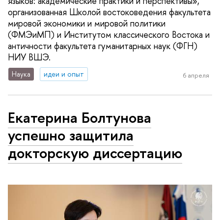
языков: академические практики и перспективы»,
организованная Школой востоковедения факультета
мировой экономики и мировой политики
(ФМЭиМП) и Институтом классического Востока и
античности факультета гуманитарных наук (ФГН)
НИУ ВШЭ.
Наука
идеи и опыт
6 апреля
Екатерина Болтунова
успешно защитила
докторскую диссертацию