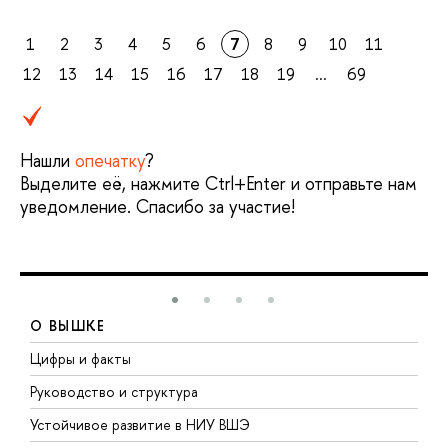
1
2
3
4
5
6
7
8
9
10
11
12
13
14
15
16
17
18
19
...
69
Нашли
опечатку
?
Выделите её, нажмите Ctrl+Enter и отправьте нам
уведомление. Спасибо за участие!
О ВЫШКЕ
Цифры и факты
Л
Руководство и структура
Д
Устойчивое развитие в НИУ ВШЭ
О