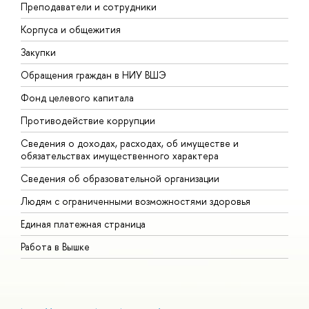
Преподаватели и сотрудники
П
Корпуса и общежития
В
Закупки
П
Обращения граждан в НИУ ВШЭ
А
Фонд целевого капитала
Д
Противодействие коррупции
Ц
Сведения о доходах, расходах, об имуществе и
Б
обязательствах имущественного характера
О
Сведения об образовательной организации
О
Людям с ограниченными возможностями здоровья
Единая платежная страница
Работа в Вышке