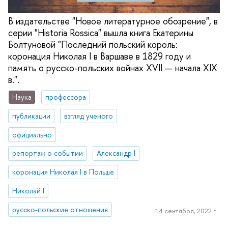
В издательстве "Новое литературное обозрение", в
серии "Historia Rossica" вышла книга Екатерины
Болтуновой "Последний польский король:
коронация Николая I в Варшаве в 1829 году и
память о русско-польских войнах XVII — начала XIX
в.".
Наука
профессора
публикации
взгляд ученого
официально
репортаж о событии
Александр I
коронация Николая I в Польше
Николай I
русско-польские отношения
14 сентября, 2022 г.