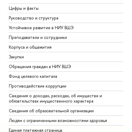
Цифры и факты
Л
Руководство и структура
Д
Устойчивое развитие в НИУ ВШЭ
О
Преподаватели и сотрудники
П
Корпуса и общежития
В
Закупки
П
Обращения граждан в НИУ ВШЭ
А
Фонд целевого капитала
Д
Противодействие коррупции
Ц
Сведения о доходах, расходах, об имуществе и
Б
обязательствах имущественного характера
О
Сведения об образовательной организации
О
Людям с ограниченными возможностями здоровья
Единая платежная страница