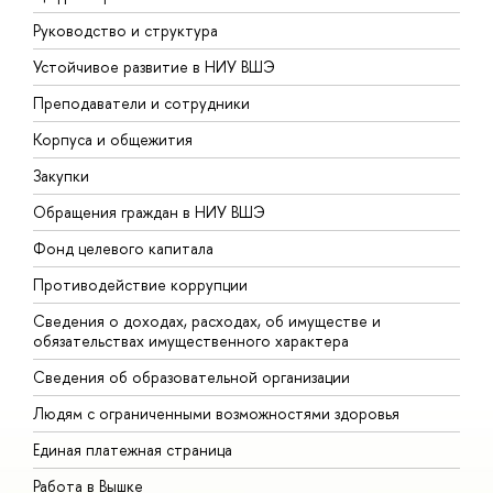
Руководство и структура
Д
Устойчивое развитие в НИУ ВШЭ
О
Преподаватели и сотрудники
П
Корпуса и общежития
В
Закупки
П
Обращения граждан в НИУ ВШЭ
А
Фонд целевого капитала
Д
Противодействие коррупции
Ц
Сведения о доходах, расходах, об имуществе и
Б
обязательствах имущественного характера
О
Сведения об образовательной организации
О
Людям с ограниченными возможностями здоровья
Единая платежная страница
Работа в Вышке