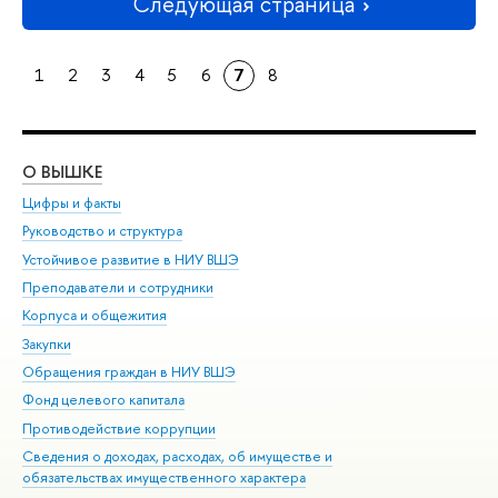
Следующая страница
1
2
3
4
5
6
7
8
О ВЫШКЕ
ОБ
Цифры и факты
Ли
Руководство и структура
Дов
Устойчивое развитие в НИУ ВШЭ
Ол
Преподаватели и сотрудники
При
Корпуса и общежития
Вы
Закупки
При
Обращения граждан в НИУ ВШЭ
Ас
Фонд целевого капитала
До
Противодействие коррупции
Цен
Сведения о доходах, расходах, об имуществе и
Би
обязательствах имущественного характера
Об