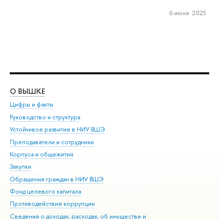
6 июня 2025
О ВЫШКЕ
ОБ
Цифры и факты
Ли
Руководство и структура
Дов
Устойчивое развитие в НИУ ВШЭ
Ол
Преподаватели и сотрудники
При
Корпуса и общежития
Вы
Закупки
При
Обращения граждан в НИУ ВШЭ
Ас
Фонд целевого капитала
До
Противодействие коррупции
Цен
Сведения о доходах, расходах, об имуществе и
Би