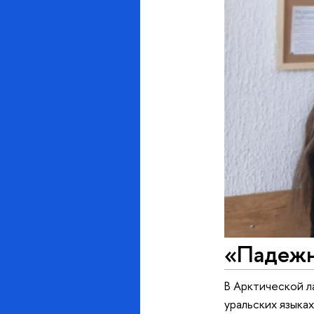
«Падежн
В Арктической л
уральских языка