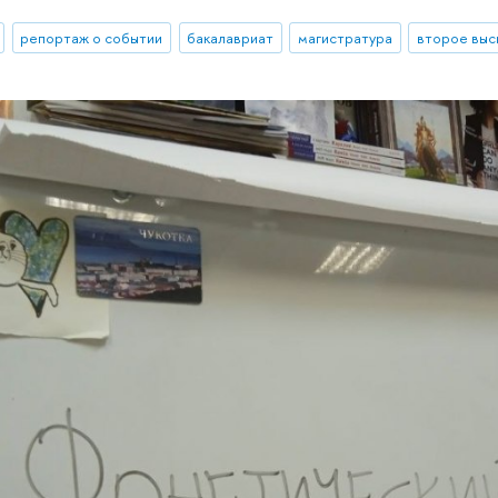
репортаж о событии
бакалавриат
магистратура
второе вы