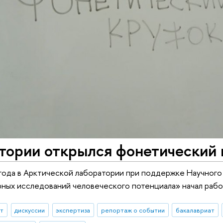
атории открылся фонетический
 года в Арктической лаборатории при поддержке Научног
ных исследований человеческого потенциала» начал рабо
ыт
дискуссии
экспертиза
репортаж о событии
бакалавриат