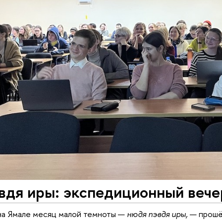
вдя иры: экспедиционный вече
 на Ямале месяц малой темноты —
нюдя пэвдя иры,
— прошёл