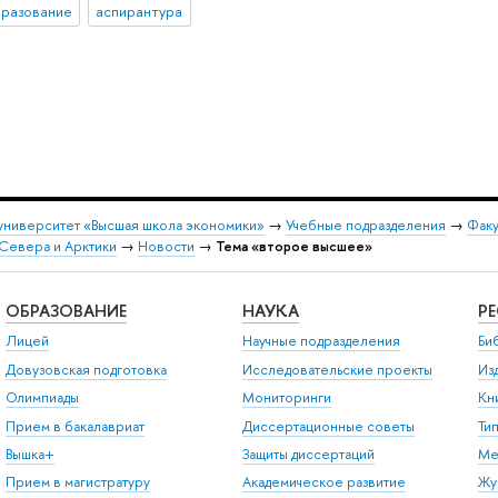
бразование
аспирантура
университет «Высшая школа экономики»
→
Учебные подразделения
→
Факу
Севера и Арктики
→
Новости
→
Тема «второе высшее»
ОБРАЗОВАНИЕ
НАУКА
Р
Лицей
Научные подразделения
Би
Довузовская подготовка
Исследовательские проекты
Из
Олимпиады
Мониторинги
Кн
Прием в бакалавриат
Диссертационные советы
Ти
Вышка+
Защиты диссертаций
Ме
Прием в магистратуру
Академическое развитие
Жу