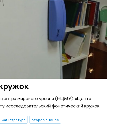
 кружок
о центра мирового уровня (НЦМУ) «Центр
ту иссследовательский фонетический кружок.
магистратура
второе высшее