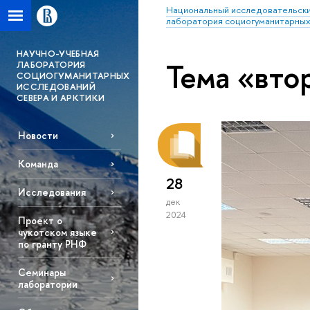
Национальный исследовательски
лаборатория социогуманитарных
НАУЧНО-УЧЕБНАЯ
Тема «вто
ЛАБОРАТОРИЯ
СОЦИОГУМАНИТАРНЫХ
ИССЛЕДОВАНИЙ
СЕВЕРА И АРКТИКИ
Новости
Команда
28
Исследования
дек
2024
Проект о
чукотском языке
по гранту РНФ
Семинары
лаборатории