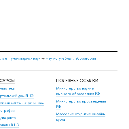
льтет гуманитарных наук
→
Научно-учебная лаборатория
ЕСУРСЫ
ПОЛЕЗНЫЕ ССЫЛКИ
блиотека
Министерство науки и
высшего образования РФ
дательский дом ВШЭ
Министерство просвещения
ижный магазин «БукВышка»
РФ
пография
Массовые открытые онлайн-
диацентр
курсы
рналы ВШЭ