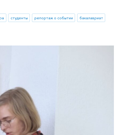
ра
студенты
репортаж о событии
бакалавриат