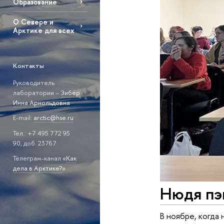
Образование
О Севере и
Арктике для всех
Контакты
Руководитель
лаборатории –
Зибер
Инна Арнольдовна
E-mail:
arctic@hse.ru
Тел.: +7 495 772 95
90, доб. 23767
Телеграм-канал «
Как
дела в Арктике?
»
Нюдя пэ
В ноябре, когда