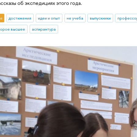
ссказы об экспедициях этого года.
е
достижения
идеи и опыт
не учеба
выпускники
профессо
торое высшее
аспирантура