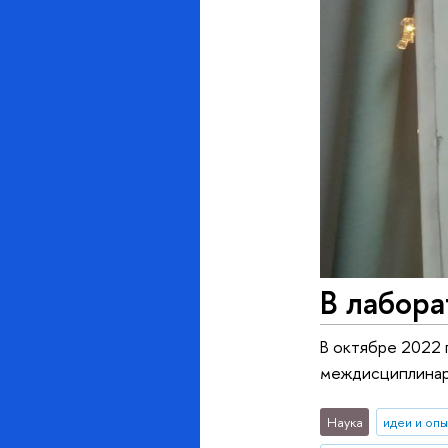
В лабор
В октябре 2022
междисциплинар
Наука
идеи и оп