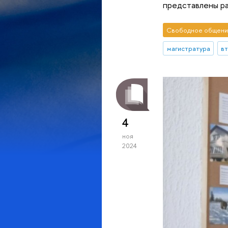
представлены ра
Свободное общени
магистратура
в
4
ноя
2024