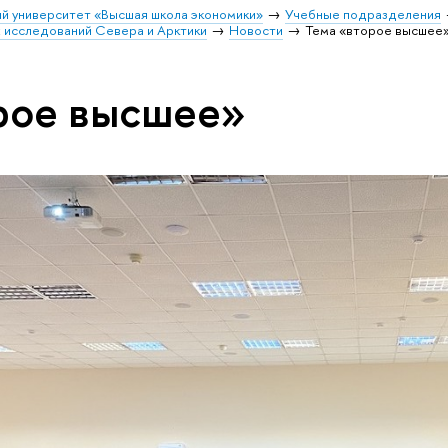
й университет «Высшая школа экономики»
Учебные подразделения
 исследований Севера и Арктики
Новости
Тема «второе высшее
рое высшее»