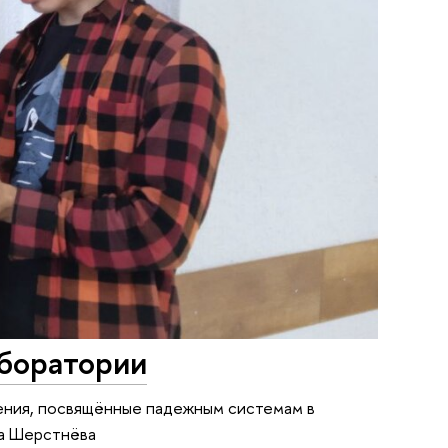
боратории
тения, посвящённые падежным системам в
на Шерстнёва