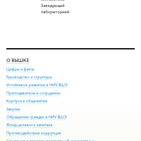
Заведующий
лабораторией
О ВЫШКЕ
ОБ
Цифры и факты
Ли
Руководство и структура
Дов
Устойчивое развитие в НИУ ВШЭ
Ол
Преподаватели и сотрудники
При
Корпуса и общежития
Вы
Закупки
При
Обращения граждан в НИУ ВШЭ
Ас
Фонд целевого капитала
До
Противодействие коррупции
Цен
Сведения о доходах, расходах, об имуществе и
Би