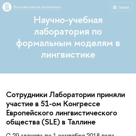
Высшая школа экономики
Меню
Научно-учебная
лаборатория по
формальным моделям в
лингвистике
Сотрудники Лаборатории приняли
участие в 51-ом Конгрессе
Европейского лингвистического
общества (SLE) в Таллине
С 29 августа по 1 сентября 2018 года