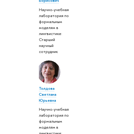
Борисович
Научно-учебная
лаборатория по
формальным
моделям в
лингвистике:
Старший
научный
сотрудник
Толдова
Светлана
Юрьевна
Научно-учебная
лаборатория по
формальным
моделям в
лингвистике: