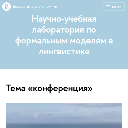
Высшая школа экономики
Меню
Научно-учебная
лаборатория по
формальным моделям в
лингвистике
Тема «конференция»